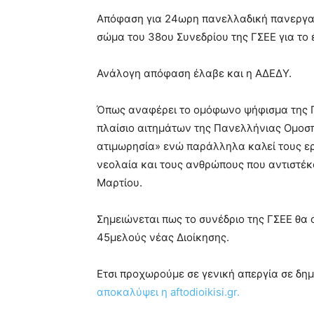
blonde
Απόφαση για 24ωρη πανελλαδική πανεργατ
lesbians
σώμα του 38ου Συνεδρίου της ΓΣΕΕ για το
very
hot
cam
Ανάλογη απόφαση έλαβε και η ΑΔΕΔΥ.
show.
desi
xxx
Όπως αναφέρει το ομόφωνο ψήφισμα της ΓΣ
brandi
πλαίσιο αιτημάτων της Πανελλήνιας Ομοσπ
lyons
ατιμωρησία» ενώ παράλληλα καλεί τους ερ
teaches
you
νεολαία και τους ανθρώπους που αντιστέκ
the
Μαρτίου.
meaning
of
Σημειώνεται πως το συνέδριο της ΓΣΕΕ θα 
pain.
pornhun
45μελούς νέας Διοίκησης.
hd
porn
Ετσι προχωρούμε σε γενική απεργία σε δημ
αποκαλύψει η aftodioikisi.gr.