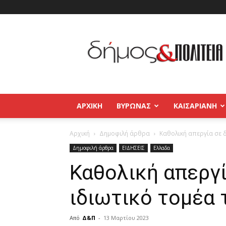
Δήμος
και
Πολιτεία
Βύρωνας
–
Καισαριανή
–
ΑΡΧΙΚΉ
ΒΥΡΩΝΑΣ
ΚΑΙΣΑΡΙΑΝΗ
Παγκράτι
Αρχική
Δημοφιλή άρθρα
Καθολική απεργία σε δ
Δημοφιλή άρθρα
ΕΙΔΗΣΕΙΣ
Ελλαδα
Καθολική απεργί
ιδιωτικό τομέα
Από
Δ&Π
-
13 Μαρτίου 2023