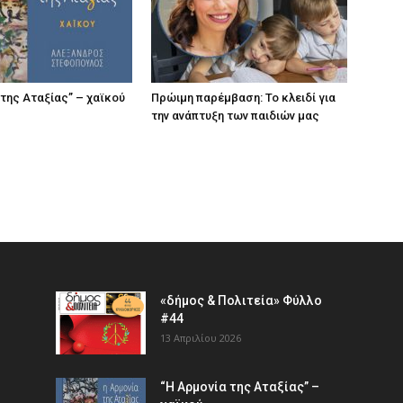
 της Αταξίας” – χαϊκού
Πρώιμη παρέμβαση: Το κλειδί για
την ανάπτυξη των παιδιών µας
«δήμος & Πολιτεία» Φύλλο
#44
13 Απριλίου 2026
“Η Αρμονία της Αταξίας” –