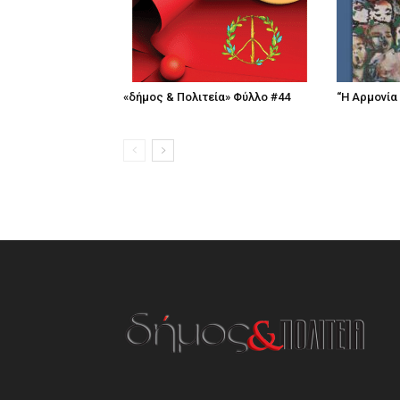
«δήμος & Πολιτεία» Φύλλο #44
“Η Αρμονία