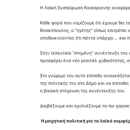
blonde
Η Λαϊκή Συσπείρωση Καισαριανής αναφέρε
lesbians
very
Κάθε φορά που νομίζουμε ότι έχουμε δει το
hot
cam
Βοσκόπουλος, ο “ηγέτης” (όπως επιτρέπει 
show.
desi
αποδεικνύοντας ότι πάντα υπάρχει … και π
xxx
brandi
Στην τελευταία “στημένη” συνέντευξη του
lyons
προσφέρει ένα νέο ρεσιτάλ χυδαιότητας, 
teaches
you
the
Στο γνώριμο του αυτό επίπεδο αναγκάζεται
meaning
της πολιτικής του στο Δήμο και να επιτεθε
of
η βασική στόχευση της συνέντευξης του.
pain.
pornhun
hd
Διαβάζουμε και σχολιάζουμε τα πιο χαρακτ
porn
Η μαχητική πολιτική για τα λαϊκά συμφέ