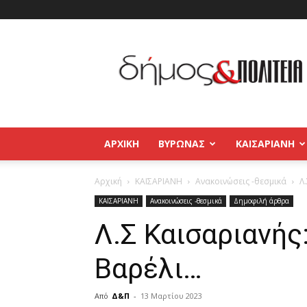
Δήμος
και
Πολιτεία
Βύρωνας
–
Καισαριανή
–
ΑΡΧΙΚΉ
ΒΥΡΩΝΑΣ
ΚΑΙΣΑΡΙΑΝΗ
Παγκράτι
Αρχική
ΚΑΙΣΑΡΙΑΝΗ
Ανακοινώσεις -θεσμικά
Λ
ΚΑΙΣΑΡΙΑΝΗ
Ανακοινώσεις -θεσμικά
Δημοφιλή άρθρα
Λ.Σ Καισαριανής
Βαρέλι…
Από
Δ&Π
-
13 Μαρτίου 2023