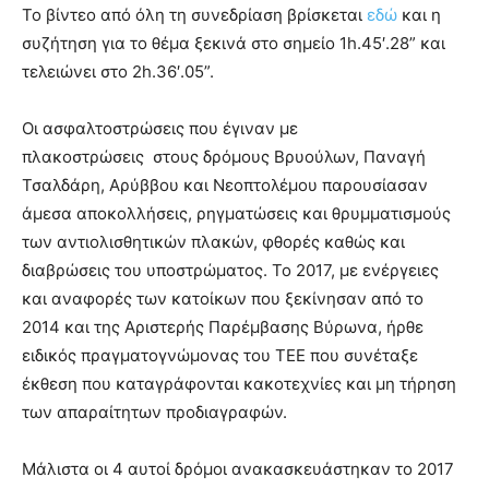
show.
Το βίντεο από όλη τη συνεδρίαση βρίσκεται
desi
εδώ
και η
xxx
συζήτηση για το θέμα ξεκινά στο σημείο 1h.45′.28” και
brandi
τελειώνει στο 2h.36′.05”.
lyons
teaches
Οι ασφαλτοστρώσεις που έγιναν με
you
the
πλακοστρώσεις στους δρόμους Βρυούλων, Παναγή
meaning
Τσαλδάρη, Αρύββου και Νεοπτολέμου παρουσίασαν
of
άμεσα αποκολλήσεις, ρηγματώσεις και θρυμματισμούς
pain.
των αντιολισθητικών πλακών, φθορές καθώς και
pornhun
hd
διαβρώσεις του υποστρώματος. Το 2017, με ενέργειες
porn
και αναφορές των κατοίκων που ξεκίνησαν από το
2014 και της Αριστερής Παρέμβασης Βύρωνα, ήρθε
ειδικός πραγματογνώμονας του ΤΕΕ που συνέταξε
έκθεση που καταγράφονται κακοτεχνίες και μη τήρηση
των απαραίτητων προδιαγραφών.
Μάλιστα οι 4 αυτοί δρόμοι ανακασκευάστηκαν το 2017