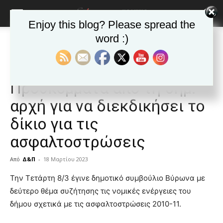
Enjoy this blog? Please spread the
word :)
Αρχική
ΒΥΡΩΝΑΣ
Ανακοινώσεις - Δελτία τύπου
ΒΥΡΩΝΑΣ
Ανακοινώσεις - Δελτία τύπου
Δημοφιλή άρθρα
Αρ. Παρέμβαση:
Προσκόμματα από τη δημ.
αρχή για να διεκδικήσει το
δίκιο για τις
ασφαλτοστρώσεις
Από
Δ&Π
-
18 Μαρτίου 2023
blonde
Την Τετάρτη 8/3 έγινε δημοτικό συμβούλιο Βύρωνα με
lesbians
δεύτερο θέμα συζήτησης τις νομικές ενέργειες του
very
δήμου σχετικά με τις ασφαλτοστρώσεις 2010-11.
hot
cam