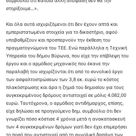
συμβούλιο ότι κάποια άλλη απόφαση δεν θα την
στηρίξουμε…».
Και όλα αυτά ισχυριζόμενοι ότι δεν έχουν απτά και
εμπεριστατωμένα στοιχεία για το δικαστήριο, αφού
υποβαθμίζουν και προσπερνούν την έκθεση του
πραγματογνώμονα του ΤΕΕ. Ενώ παράλληλα η Τεχνική
Υπηρεσία του δήμου Βύρωνα, που είχε την επίβλεψη του
έργου και ο αρμόδιος μηχανικός που έκανε την
παραλαβή του ισχυρίζονται ότι από το συνολικό έργο
των ασφαλτοστρώσεων των 3,8 εκ. ευρώ το κόστος
πλακόστρωσης και άρα η ζημιά του δημοσίου για τους
συγκεκριμένους δρόμους αντιστοιχεί σε μόλις 4.082,00
ευρώ. Ταυτόχρονα, ο αρμόδιος αντιδήμαρχος, επίσης,
είχε δηλώσει σε προηγούμενο δημ. συμβούλιο ότι δεν
γνωρίζει πόσο κόστισε 4 χρόνια μετά η ανακατασκευή
των 4 συγκεκριμένων δρόμων γιατί δεν έχει επιμερήσει
το ποσό που αντιστοιχεί από τη συνολική δαπάνη των