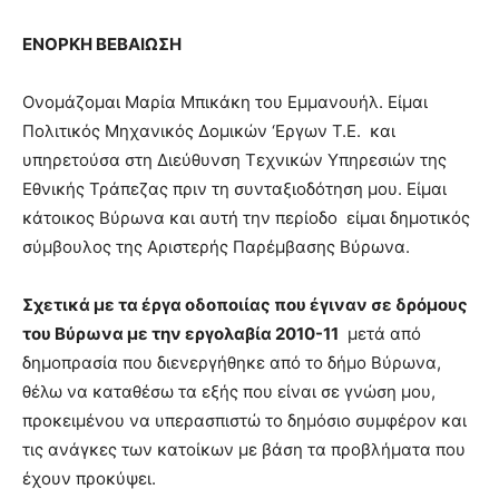
show.
desi
xxx
ΕΝΟΡΚΗ ΒΕΒΑΙΩΣΗ
brandi
lyons
Ονομάζομαι Μαρία Μπικάκη του Εμμανουήλ. Είμαι
teaches
Πολιτικός Μηχανικός Δομικών ‘Εργων Τ.Ε. και
you
the
υπηρετούσα στη Διεύθυνση Τεχνικών Υπηρεσιών της
meaning
Εθνικής Τράπεζας πριν τη συνταξιοδότηση μου. Είμαι
of
κάτοικος Βύρωνα και αυτή την περίοδο είμαι δημοτικός
pain.
σύμβουλος της Αριστερής Παρέμβασης Βύρωνα.
pornhun
hd
porn
Σχετικά με τα έργα οδοποιίας που έγιναν σε δρόμους
του Βύρωνα με την εργολαβία 2010-11
μετά από
δημοπρασία που διενεργήθηκε από το δήμο Βύρωνα,
θέλω να καταθέσω τα εξής που είναι σε γνώση μου,
προκειμένου να υπερασπιστώ το δημόσιο συμφέρον και
τις ανάγκες των κατοίκων με βάση τα προβλήματα που
έχουν προκύψει.