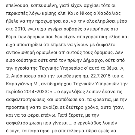
επείγουσα, εσπευσμένη, γιατί είχαν αρχίσει τότε οι
περικοπές λόγω κρίσης κλπ. Και ο Νίκος ο Χαρδαλιάς
ήθελε να την προχωρήσει και να την ολοκληρώσει μέσα
στο 2010, εγώ είχα εγείρει σοβαρές αντιρρήσεις στο
θέμα των δρόμων που δεν είχαν απαγορευτική κλίση και
είχα υποστηρίξει ότι έπρεπε να γίνουν με άσφαλτο
αντιολισθηρή ορισμένοι απ’ αυτούς τους δρόμους. Δεν
εισακούστηκα ούτε από τον πρώην Δήμαρχο, ούτε από
την ηγεσία της Τεχνικής Υπηρεσίας σ’ αυτό το θέμα…»,
2. Απόσπασμα από την τοποθέτηση ημ. 22.7.2015 του κ.
Καραγιάννη Μ., αντιδημάρχου Τεχνικών Υπηρεσιών την
περίοδο 2014-2023: «… ο εργολάβος λοιπόν έκανε τις
ασφαλτοστρώσεις και ισοπέδωσε και τα φρεάτια, με την
προοπτική να τα ανοίξει σε δεύτερο χρόνο, αυτό ήταν,
και να τα φέρει επάνω. Γιατί ξέρετε, με την
ασφαλτόστρωση που γίνεται … ο εργολάβος λοιπόν
έφυγε, τα παράτησε, με αποτέλεσμα τώρα εμείς να