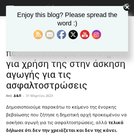
Enjoy this blog? Please spread the
word :)
Αρχική
ΒΥΡΩΝΑΣ
Ανακοινώσεις - Δελτία τύπου
ΒΥΡΩΝΑΣ
Ανακοινώσεις - Δελτία τύπου
Δημοφιλή άρθρα
ΑΡ.ΠΑ: ΄Ενορκη βεβαίωση
που κατατέθηκε στο δήμο
για χρήση της στην άσκηση
αγωγής για τις
ασφαλτοστρώσεις
Από
Δ&Π
-
31 Μαρτίου 2023
blonde
Δημοσιοποιούμε παρακάτω το κείμενο της ένορκης
lesbians
βεβαίωσης που ζήτησε η δημοτική αρχή προκειμένου να
very
ασκήσει αγωγή για τις ασφαλτοστρώσεις, αλλά
τελικά
hot
δήλωσε ότι δεν την χρειάζεται και δεν της κάνει.
cam