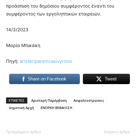
προάσπιση του δημόσιου συμφέροντος έναντι του
συμφέροντος των εργοληπτικών εταιρειών.
14/3/2023
Μαρία Μπικάκη
Πηγή:
aristeriparemvasivyrona
Share on Facebook
Tweet
ΕΤΙΚΕΤΕΣ
Αριστερή Παρέμβαση
Ασφαλτοστρώσεις
Δημοτική Αρχή
ΕΝΟΡΚΗ ΒΕΒΑΙΩΣΗ
Προηγούμενο άρθρο
Επόμενο άρθρο