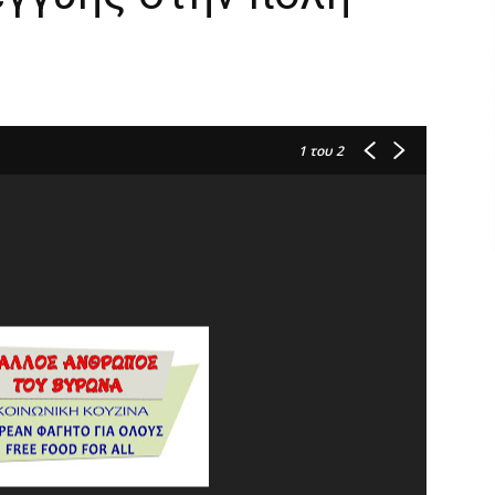
1
του 2