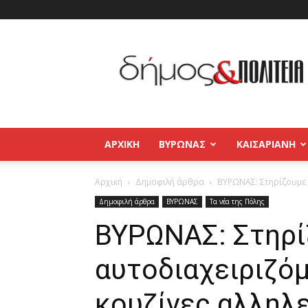
Δήμος
και
Πολιτεία
Βύρωνας
–
Καισαριανή
–
ΑΡΧΙΚΉ
ΒΥΡΩΝΑΣ
ΚΑΙΣΑΡΙΑΝΗ
Παγκράτι
Αρχική
Δημοφιλή άρθρα
ΒΥΡΩΝΑΣ: Στηρίζουμε τ
Δημοφιλή άρθρα
ΒΥΡΩΝΑΣ
Τα νέα της Πόλης
ΒΥΡΩΝΑΣ: Στηρί
αυτοδιαχειριζό
κουζίνες αλληλ