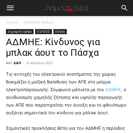
Αρχική
Δημοφιλή άρθρα
Δημοφιλή άρθρα
ΕΙΔΗΣΕΙΣ
Ελλαδα
ΑΔΜΗΕ: Κίνδυνος για
μπλακ άουτ το Πάσχα
Από
Δ&Π
-
12 Απριλίου 2023
blonde
Τις αντοχές του ηλεκτρικού συστήματος της χώρας
lesbians
δοκιμάζει η μαζική διείσδυση των ΑΠΕ στο μείγμα
very
ηλεκτροπαραγωγής. Σύμφωνα μάλιστα με τον
ΑΔΜΗΕ,
ο
hot
συνδυασμός χαμηλής ζήτησης και υψηλής παραγωγής
cam
show.
των ΑΠΕ που παρατηρείται την άνοιξη και το φθινόπωρο
desi
xxx
αυξάνει σημαντικά τον κίνδυνο για μπλακ άουτ.
brandi
lyons
Σημαντικές προκλήσεις θέτει για τον ΑΔΜΗΕ η περίοδος
teaches