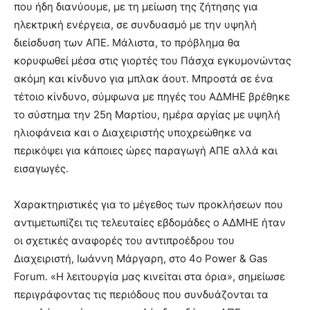
που ήδη διανύουμε, με τη μείωση της ζήτησης για
you
the
ηλεκτρική ενέργεια, σε συνδυασμό με την υψηλή
meaning
διείσδυση των ΑΠΕ. Μάλιστα, το πρόβλημα θα
of
κορυφωθεί μέσα στις γιορτές του Πάσχα εγκυμονώντας
pain.
ακόμη και κίνδυνο για μπλακ άουτ. Μπροστά σε ένα
pornhun
hd
τέτοιο κίνδυνο, σύμφωνα με πηγές του ΑΔΜΗΕ βρέθηκε
porn
το σύστημα την 25η Μαρτίου, ημέρα αργίας με υψηλή
ηλιοφάνεια και ο Διαχειριστής υποχρεώθηκε να
περικόψει για κάποιες ώρες παραγωγή ΑΠΕ αλλά και
εισαγωγές.
Χαρακτηριστικές για το μέγεθος των προκλήσεων που
αντιμετωπίζει τις τελευταίες εβδομάδες ο ΑΔΜΗΕ ήταν
οι σχετικές αναφορές του αντιπροέδρου του
Διαχειριστή, Ιωάννη Μάργαρη, στο 4ο Power & Gas
Forum. «Η λειτουργία μας κινείται στα όρια», σημείωσε
περιγράφοντας τις περιόδους που συνδυάζονται τα