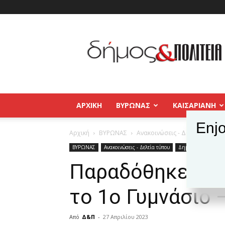
Δήμος
και
Πολιτεία
Βύρωνας
–
Καισαριανή
–
ΑΡΧΙΚΉ
ΒΥΡΩΝΑΣ
ΚΑΙΣΑΡΙΑΝΗ
Παγκράτι
Enjo
Αρχική
ΒΥΡΩΝΑΣ
Ανακοινώσεις - Δελτία τύπου
ΒΥΡΩΝΑΣ
Ανακοινώσεις - Δελτία τύπου
Δημοφιλή άρθρα
Παραδόθηκε πλή
το 1ο Γυμνάσιο 
Από
Δ&Π
-
27 Απριλίου 2023