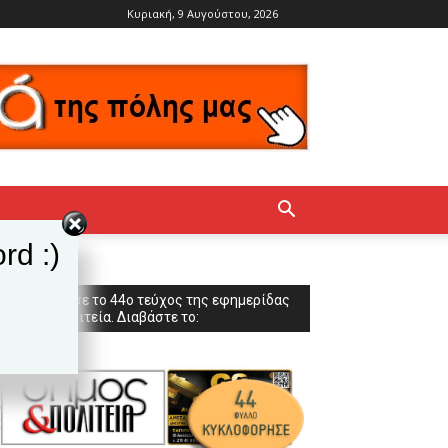
Κυριακή, 9 Αυγούστου, 2026
rd :)
Κυκλοφόρησε το 44ο τεύχος της εφημερίδας
Δήμος & Πολιτεία. Διαβάστε το: