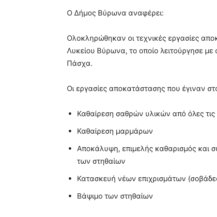
blonde
Ο Δήμος Βύρωνα αναφέρει:
lesbians
very
Ολοκληρώθηκαν οι τεχνικές εργασίες απο
hot
cam
Λυκείου Βύρωνα, το οποίο λειτούργησε με 
show.
desi
Πάσχα.
xxx
brandi
Οι εργασίες αποκατάστασης που έγιναν σ
lyons
teaches
you
Καθαίρεση σαθρών υλικών από όλες τις
the
Καθαίρεση μαρμάρων
meaning
of
Αποκάλυψη, επιμελής καθαρισμός και συ
pain.
των στηθαίων
pornhun
hd
Κατασκευή νέων επιχρισμάτων (σοβάδε
porn
Βάψιμο των στηθαίων