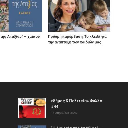
 της Αταξίας” – χαϊκού
Πρώιμη παρέμβαση: Το κλειδί για
την ανάπτυξη των παιδιών µας
«δήμος & Πολιτεία» Φύλλο
#44
13 Απριλίου 2026