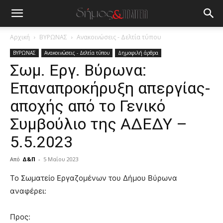
Αρχική
ΒΥΡΩΝΑΣ
Ανακοινώσεις - Δελτία τύπου
ΒΥΡΩΝΑΣ
Ανακοινώσεις - Δελτία τύπου
Δημοφιλή άρθρα
Σωμ. Εργ. Βύρωνα:
Επαναπροκήρυξη απεργίας-
αποχής από το Γενικό
Συμβούλιο της ΑΔΕΔΥ –
5.5.2023
Από
Δ&Π
-
5 Μαΐου 2023
blonde
Το Σωματείο Εργαζομένων του Δήμου Βύρωνα
lesbians
αναφέρει:
very
hot
Προς:
cam