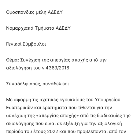
show.
desi
xxx
Ομοσπονδίες μέλη ΑΔΕΔΥ
brandi
lyons
Νομαρχιακά Τμήματα ΑΔΕΔΥ
teaches
you
the
Γενικοί Σύμβουλοι
meaning
of
Θέμα: Συνέχιση της απεργίας αποχής από την
pain.
αξιολόγηση του ν.4369/2016
pornhun
hd
porn
Συναδέλφισσες, συνάδελφοι
Με αφορμή τις σχετικές εγκυκλίους του Υπουργείου
Εσωτερικών και ερωτήματα που τίθενται για την
συνέχιση της «απεργίας αποχής» από τις διαδικασίες της
αξιολόγησης που είναι σε εξέλιξη για την αξιολογική
περίοδο του έτους 2022 και που προβλέπονται από τον