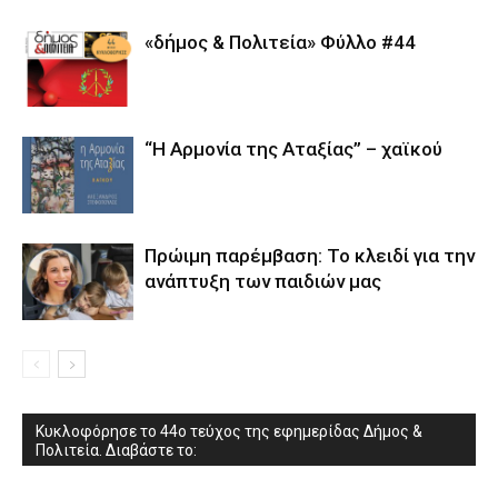
«δήμος & Πολιτεία» Φύλλο #44
“Η Αρμονία της Αταξίας” – χαϊκού
Πρώιμη παρέμβαση: Το κλειδί για την
ανάπτυξη των παιδιών µας
Κυκλοφόρησε το 44ο τεύχος της εφημερίδας Δήμος &
Πολιτεία. Διαβάστε το: