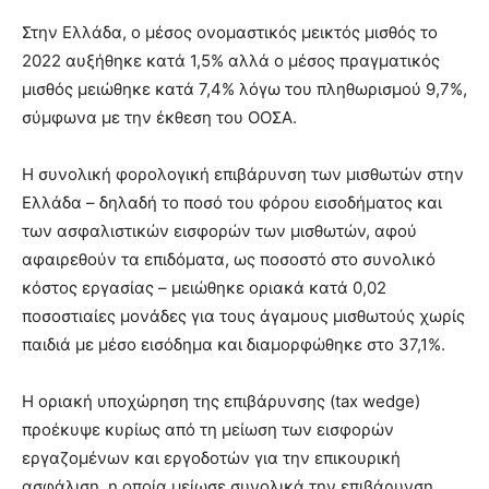
brandi
Στην Ελλάδα, ο μέσος ονομαστικός μεικτός μισθός το
lyons
2022 αυξήθηκε κατά 1,5% αλλά ο μέσος πραγματικός
teaches
μισθός μειώθηκε κατά 7,4% λόγω του πληθωρισμού 9,7%,
you
the
σύμφωνα με την έκθεση του ΟΟΣΑ.
meaning
of
Η συνολική φορολογική επιβάρυνση των μισθωτών στην
pain.
Ελλάδα – δηλαδή το ποσό του φόρου εισοδήματος και
pornhun
hd
των ασφαλιστικών εισφορών των μισθωτών, αφού
porn
αφαιρεθούν τα επιδόματα, ως ποσοστό στο συνολικό
κόστος εργασίας – μειώθηκε οριακά κατά 0,02
ποσοστιαίες μονάδες για τους άγαμους μισθωτούς χωρίς
παιδιά με μέσο εισόδημα και διαμορφώθηκε στο 37,1%.
Η οριακή υποχώρηση της επιβάρυνσης (tax wedge)
προέκυψε κυρίως από τη μείωση των εισφορών
εργαζομένων και εργοδοτών για την επικουρική
ασφάλιση, η οποία μείωσε συνολικά την επιβάρυνση