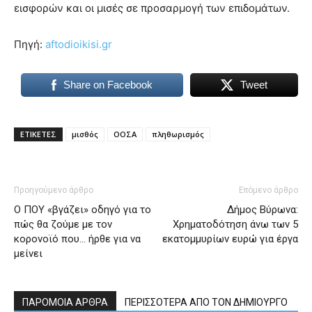
εισφορών και οι μισές σε προσαρμογή των επιδομάτων.
Πηγή:
aftodioikisi.gr
Share on Facebook
Tweet
ΕΤΙΚΕΤΕΣ
μισθός
ΟΟΣΑ
πληθωρισμός
Προηγούμενο άρθρο
Επόμενο άρθρο
Ο ΠΟΥ «βγάζει» οδηγό για το
Δήμος Βύρωνα:
πώς θα ζούμε με τον
Χρηματοδότηση άνω των 5
κορονοϊό που… ήρθε για να
εκατομμυρίων ευρώ για έργα
μείνει
ΠΑΡΟΜΟΙΑ ΑΡΘΡΑ
ΠΕΡΙΣΣΟΤΕΡΑ ΑΠΟ ΤΟΝ ΔΗΜΙΟΥΡΓΟ