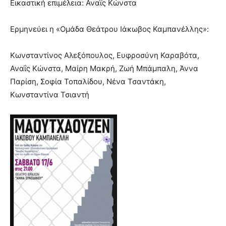
Εικαστική επιμέλεια: Αναΐς Κώνστα
Ερμηνεύει η «Ομάδα Θεάτρου Ιάκωβος Καμπανέλλης»:
Κωνσταντίνος Αλεξόπουλος, Ευφροσύνη Καραβότα,
Αναΐς Κώνστα, Μαίρη Μακρή, Ζωή Μπάμπαλη, Άννα
Παρίση, Σοφία Τοπαλίδου, Νένα Τσαντάκη,
Κωνσταντίνα Τσιαντή