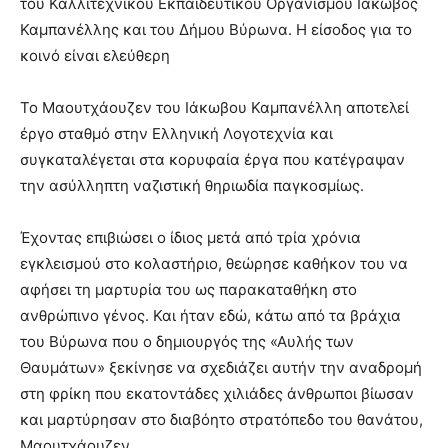
του Καλλιτεχνικού Εκπαιδευτικού Οργανισμού Ιάκωβος
brandi
Καμπανέλλης και του Δήμου Βύρωνα. Η είσοδος για το
lyons
κοινό είναι ελεύθερη
teaches
you
the
Το Μαουτχάουζεν του Ιάκωβου Καμπανέλλη αποτελεί
meaning
έργο σταθμό στην Ελληνική Λογοτεχνία και
of
συγκαταλέγεται στα κορυφαία έργα που κατέγραψαν
pain.
την ασύλληπτη ναζιστική θηριωδία παγκοσμίως.
pornhun
hd
porn
Έχοντας επιβιώσει ο ίδιος μετά από τρία χρόνια
εγκλεισμού στο κολαστήριο, θεώρησε καθήκον του να
αφήσει τη μαρτυρία του ως παρακαταθήκη στο
ανθρώπινο γένος. Και ήταν εδώ, κάτω από τα βράχια
του Βύρωνα που ο δημιουργός της «Αυλής των
Θαυμάτων» ξεκίνησε να σχεδιάζει αυτήν την αναδρομή
στη φρίκη που εκατοντάδες χιλιάδες άνθρωποι βίωσαν
και μαρτύρησαν στο διαβόητο στρατόπεδο του θανάτου,
Μαουτχάουζεν.