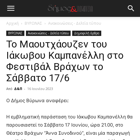
Αρχική
ΒΥΡΩΝΑΣ
Ανακοινώσεις - Δελτία τύπου
ΒΥΡΩΝΑΣ
Ανακοινώσεις - Δελτία τύπου
Δημοφιλή άρθρα
Το Μαουτχάουζεν του
Ιάκωβου Καμπανέλλη στο
Φεστιβάλ Βράχων το
Σάββατο 17/6
Από
Δ&Π
-
16 Ιουνίου 2023
blonde
Ο Δήμος Βύρωνα αναφέρει:
lesbians
very
Η εμβληματική παράσταση του Ιάκωβου Καμπανέλλη θα
hot
παρουσιαστεί το Σάββατο 17 Ιουνίου, ώρα 21.00, στο
cam
show.
Θέατρο Βράχων “Άννα Συνοδινού”, είναι μία παραγωγή
desi
xxx