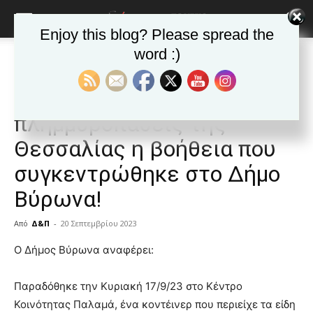
Enjoy this blog? Please spread the
word :)
Αρχική
ΒΥΡΩΝΑΣ
Ανακοινώσεις - Δελτία τύπου
ΒΥΡΩΝΑΣ
Ανακοινώσεις - Δελτία τύπου
Δημοφιλή άρθρα
Παραδόθηκε στους
πλημμυροπαθείς της
Θεσσαλίας η βοήθεια που
συγκεντρώθηκε στο Δήμο
Βύρωνα!
Από
Δ&Π
-
20 Σεπτεμβρίου 2023
blonde
Ο Δήμος Βύρωνα αναφέρει:
lesbians
very
Παραδόθηκε την Κυριακή 17/9/23 στο Κέντρο
hot
Κοινότητας Παλαμά, ένα κοντέινερ που περιείχε τα είδη
cam