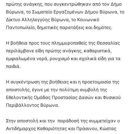
show.
πρώτης ανάγκης, που συγκεντρώθηκαν από τον Δήμο
desi
xxx
Βύρωνα, το Σωματείο Εργαζομένων Δήμου Βύρωνα, το
brandi
Δίκτυο Αλληλεγγύης Βύρωνα, το Κοινωνικό
lyons
Παντοπωλείο, δημοτικές παρατάξεις και δημότες.
teaches
you
the
Η βοήθεια προς τους πλημμυροπαθείς της Θεσσαλίας
meaning
περιλάμβανε είδη πρώτης ανάγκης, καθαριστικά,
of
εμφιαλωμένα νερά, ρουχισμό και σχολικά είδη για τα
pain.
παιδιά.
pornhun
hd
porn
Η συγκέντρωση της βοήθειας και η προετοιμασία της
αποστολής, έγινε με την πολύτιμη συμβολή της
Εθελοντικής Ομάδας Προστασίας Δασών και Φυσικού
Περιβάλλοντος Βύρωνα.
Στην αποστολή και την παράδοσή της συμμετείχαν ο
Αντιδήμαρχος Καθαριότητας και Πράσινου, Κώστας