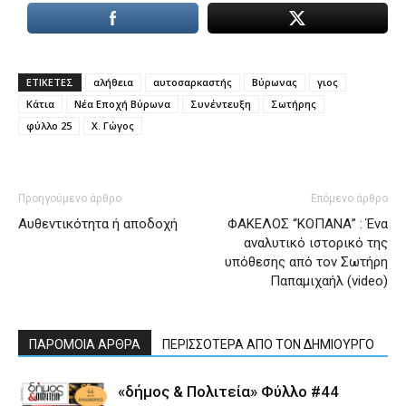
ΕΤΙΚΕΤΕΣ
αλήθεια
αυτοσαρκαστής
Βύρωνας
γιος
Κάτια
Νέα Εποχή Βύρωνα
Συνέντευξη
Σωτήρης
φύλλο 25
Χ. Γώγος
Προηγούμενο άρθρο
Επόμενο άρθρο
Αυθεντικότητα ή αποδοχή
ΦΑΚΕΛΟΣ “ΚΟΠΑΝΑ” : Ένα
αναλυτικό ιστορικό της
υπόθεσης από τον Σωτήρη
Παπαμιχαήλ (video)
ΠΑΡΟΜΟΙΑ ΑΡΘΡΑ
ΠΕΡΙΣΣΟΤΕΡΑ ΑΠΟ ΤΟΝ ΔΗΜΙΟΥΡΓΟ
«δήμος & Πολιτεία» Φύλλο #44