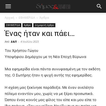
Αρχική
ΕΦΗΜΕΡΙΔΑ
Άρθρα
ΕΦΗΜΕΡΙΔΑ
Άρθρα
Δημοφιλή άρθρα
Ένας ήταν και πάει…
Από
Δ&Π
-
4 Ιουλίου 2023
blonde
Του Χρήστου Γώγου
lesbians
Υποψήφιου Δημάρχου με τη Νέα Εποχή Βύρωνα
very
hot
Μια εφημερίδα είναι πάντα συνυφασμένη με τον εκδότη
cam
show.
της. Ο Σωτήρης ήταν η ψυχή αυτής της εφημερίδας.
desi
xxx
brandi
Η σχέση μας ξεκίνησε παράδοξα. Με έναν ανελέητο
lyons
πόλεμο εναντίον μου, χωρίς να με ξέρει προσωπικά.
teaches
Ώσπου ένας κοινός μας φίλος του είπε και μου είπε το
you
the
ίδιο πράγμα. «Τον γνωρίζεις; Νομίζω πως αν πιείτε μια