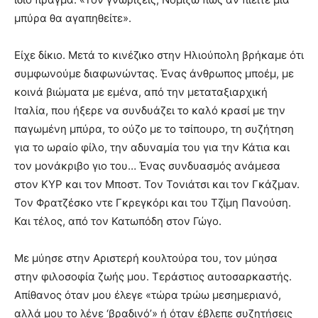
meaning
μπύρα θα αγαπηθείτε».
of
pain.
Είχε δίκιο. Μετά το κινέζικο στην Ηλιούπολη βρήκαμε ότι
pornhun
hd
συμφωνούμε διαφωνώντας. Ένας άνθρωπος μποέμ, με
porn
κοινά βιώματα με εμένα, από την μεταταξιαρχική
Ιταλία, που ήξερε να συνδυάζει το καλό κρασί με την
παγωμένη μπύρα, το ούζο με το τσίπουρο, τη συζήτηση
για το ωραίο φίλο, την αδυναμία του για την Κάτια και
τον μονάκριβο γιο του… Ένας συνδυασμός ανάμεσα
στον ΚΥΡ και τον Μποστ. Τον Τονιάτσι και τον Γκάζμαν.
Τον Φρατζέσκο ντε Γκρεγκόρι και του Τζίμη Πανούση.
Και τέλος, από τον Κατωπόδη στον Γώγο.
Με μύησε στην Αριστερή κουλτούρα του, τον μύησα
στην φιλοσοφία ζωής μου. Τεράστιος αυτοσαρκαστής.
Απίθανος όταν μου έλεγε «τώρα τρώω μεσημεριανό,
αλλά μου το λένε ‘βραδινό’» ή όταν έβλεπε συζητήσεις