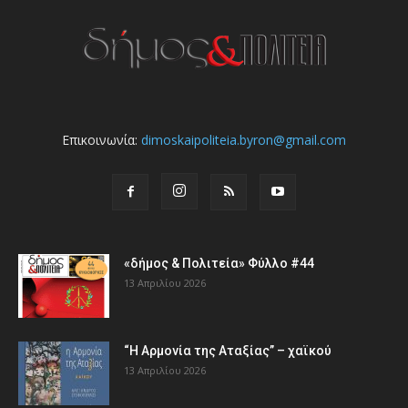
Επικοινωνία:
dimoskaipoliteia.byron@gmail.com
«δήμος & Πολιτεία» Φύλλο #44
13 Απριλίου 2026
“Η Αρμονία της Αταξίας” – χαϊκού
13 Απριλίου 2026