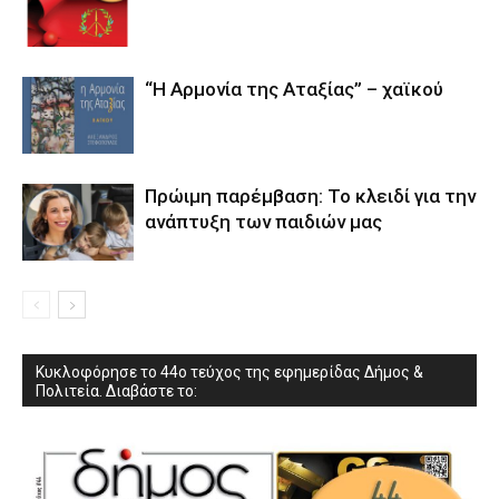
“Η Αρμονία της Αταξίας” – χαϊκού
Πρώιμη παρέμβαση: Το κλειδί για την
ανάπτυξη των παιδιών µας
Κυκλοφόρησε το 44ο τεύχος της εφημερίδας Δήμος &
Πολιτεία. Διαβάστε το: