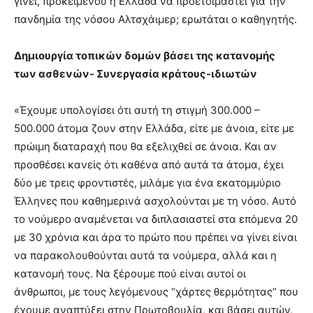
γίνει, προκειμένου η Ελλάδα να προετοιμαστεί για την
πανδημία της νόσου Αλτσχάιμερ; ερωτάται ο καθηγητής.
Δημιουργία τοπικών δομών βάσει της κατανομής
των ασθενών- Συνεργασία κράτους-ιδιωτών
«Έχουμε υπολογίσει ότι αυτή τη στιγμή 300.000 –
500.000 άτομα ζουν στην Ελλάδα, είτε με άνοια, είτε με
πρώιμη διαταραχή που θα εξελιχθεί σε άνοια. Και αν
προσθέσει κανείς ότι καθένα από αυτά τα άτομα, έχει
δύο με τρεις φροντιστές, μιλάμε για ένα εκατομμύριο
Έλληνες που καθημερινά ασχολούνται με τη νόσο. Αυτό
το νούμερο αναμένεται να διπλασιαστεί στα επόμενα 20
με 30 χρόνια και άρα το πρώτο που πρέπει να γίνει είναι
να παρακολουθούνται αυτά τα νούμερα, αλλά και η
κατανομή τους. Να ξέρουμε πού είναι αυτοί οι
άνθρωποι, με τους λεγόμενους “χάρτες θερμότητας” που
έχουμε αναπτύξει στην Πρωτοβουλία, και βάσει αυτών,