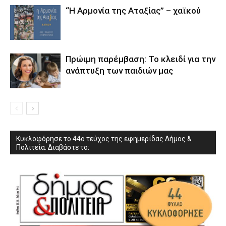
“Η Αρμονία της Αταξίας” – χαϊκού
Πρώιμη παρέμβαση: Το κλειδί για την
ανάπτυξη των παιδιών µας
Κυκλοφόρησε το 44ο τεύχος της εφημερίδας Δήμος &
Πολιτεία. Διαβάστε το: