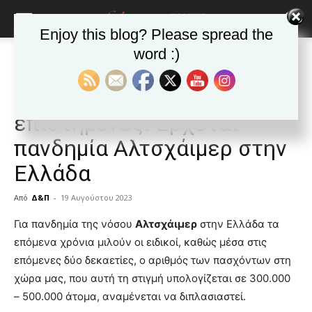
Enjoy this blog? Please spread the
word :)
Αρχική
Δημοφιλή άρθρα
Δημοφιλή άρθρα
ΕΙΔΗΣΕΙΣ
Ελλαδα
“Καμπανάκι” από
επιστήμονες: Έρχεται
πανδημία Αλτσχάιμερ στην
Ελλάδα
Από
Δ&Π
-
19 Αυγούστου 2023
blonde
Για πανδημία της νόσου
Αλτσχάιμερ
στην Ελλάδα τα
lesbians
επόμενα χρόνια μιλούν οι ειδικοί, καθώς μέσα στις
very
επόμενες δύο δεκαετίες, ο αριθμός των πασχόντων στη
hot
χώρα μας, που αυτή τη στιγμή υπολογίζεται σε 300.000
cam
show.
– 500.000 άτομα, αναμένεται να διπλασιαστεί.
desi
xxx