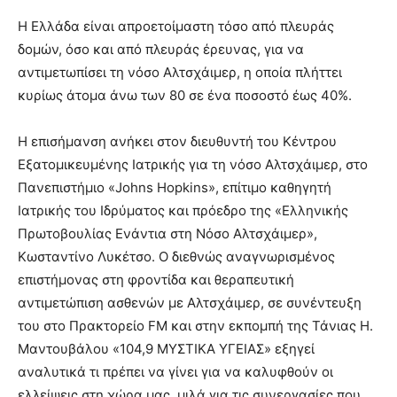
brandi
Η Ελλάδα είναι απροετοίμαστη τόσο από πλευράς
lyons
δομών, όσο και από πλευράς έρευνας, για να
teaches
αντιμετωπίσει τη νόσο Αλτσχάιμερ, η οποία πλήττει
you
the
κυρίως άτομα άνω των 80 σε ένα ποσοστό έως 40%.
meaning
of
Η επισήμανση ανήκει στον διευθυντή του Κέντρου
pain.
Εξατομικευμένης Ιατρικής για τη νόσο Αλτσχάιμερ, στο
pornhun
hd
Πανεπιστήμιο «Johns Hopkins», επίτιμο καθηγητή
porn
Ιατρικής του Ιδρύματος και πρόεδρο της «Ελληνικής
Πρωτοβουλίας Ενάντια στη Νόσο Αλτσχάιμερ»,
Κωσταντίνο Λυκέτσο. Ο διεθνώς αναγνωρισμένος
επιστήμονας στη φροντίδα και θεραπευτική
αντιμετώπιση ασθενών με Αλτσχάιμερ, σε συνέντευξη
του στο Πρακτορείο FM και στην εκπομπή της Τάνιας Η.
Μαντουβάλου «104,9 ΜΥΣΤΙΚΑ ΥΓΕΙΑΣ» εξηγεί
αναλυτικά τι πρέπει να γίνει για να καλυφθούν οι
ελλείψεις στη χώρα μας, μιλά για τις συνεργασίες που