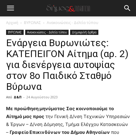
Αρχική
ΒΥΡΩΝΑΣ
Ανακοινώσεις - Δελτία τύπου
ΒΥΡΩΝΑΣ
Ανακοινώσεις - Δελτία τύπου
Δημοφιλή άρθρα
Ενάργεια Βυρωνιώτες:
ΚΑΤΕΠΕΙΓΟΝ Αίτημα (αρ. 2)
για διενέργεια αυτοψίας
στον 8ο Παιδικό Σταθμό
Βύρωνα
Από
Δ&Π
-
24 Αυγούστου 2023
blonde
Με προώθηση μηνύματος
Σας κοινοποιούμε το
lesbians
Αίτημά μας προς
την Γενική Δ/νση Τεχνικών Υπηρεσιών
very
& Έργων – Δ/νση Δόμησης, Τμήμα Ελέγχου Κατασκευών
hot
–
Γραφείο Επικινδύνων του Δήμου Αθηναίων
που
cam