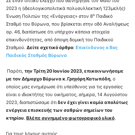
Σε έναν οπτικό έλεγχο που διενήργησε τον Μάιο του
2023 η (ιδεολογικοπολιτικά πολυσυλλεκτική 123μελής)
ο
Ένωση Πολιτών της «Ενάργειας» στον 8
Παιδικό
Σταθμό του Βύρωνα, που βρίσκεται στην οδό Αναλήψεως
αρ. 46, διαπίστωσε ότι υπήρχαν κάποια στοιχεία
επικινδυνότητας, από άποψη δομική του Παιδικού
Σταθμού.
Δείτε σχετικό άρθρο
:
Επικίνδυνος ο 8ος
Παιδικός Σταθμός Βύρωνα
Παρότι,
την Τρίτη 20 Ιουνίου 2023, επικοινωνήσαμε
με τον Δήμαρχο Βύρωνα κ. Γρηγόρη Κατωπόδη
, ο
οποίος μας ενημέρωσε ότι υπεύθυνος για τις εργασίες
είναι ο ιδιοκτήτης του οικήματος, σήμερα, 14 Αυγούστου
2023, διαπιστώσαμε ότι
δεν έχει γίνει καμία απολύτως
ενέργεια επισκευής των σαθρών σημείων του
κτηρίου
.
Βλέπε συνημμένο φωτογραφικό υλικό
.
Για τους λόγους αυτούς,