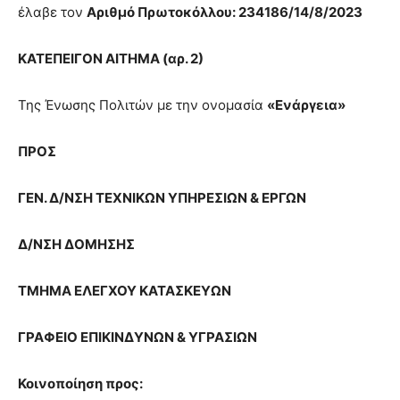
show.
έλαβε τον
desi
Αριθμό Πρωτοκόλλου: 234186/14/8/2023
xxx
brandi
ΚΑΤΕΠΕΙΓΟΝ ΑΙΤΗΜΑ (αρ. 2)
lyons
teaches
Της Ένωσης Πολιτών με την ονομασία
«Ενάργεια»
you
the
meaning
ΠΡΟΣ
of
pain.
ΓΕΝ. Δ/ΝΣΗ ΤΕΧΝΙΚΩΝ ΥΠΗΡΕΣΙΩΝ & ΕΡΓΩΝ
pornhun
hd
porn
Δ/ΝΣΗ ΔΟΜΗΣΗΣ
ΤΜΗΜΑ ΕΛΕΓΧΟΥ ΚΑΤΑΣΚΕΥΩΝ
ΓΡΑΦΕΙΟ ΕΠΙΚΙΝΔΥΝΩΝ & ΥΓΡΑΣΙΩΝ
Κοινοποίηση προς: