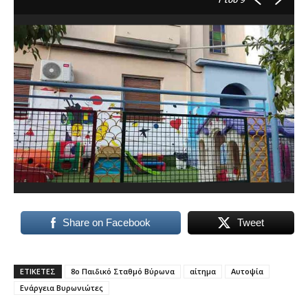
Share on Facebook
Tweet
ΕΤΙΚΕΤΕΣ
8ο Παιδικό Σταθμό Βύρωνα
αίτημα
Αυτοψία
Ενάργεια Βυρωνιώτες