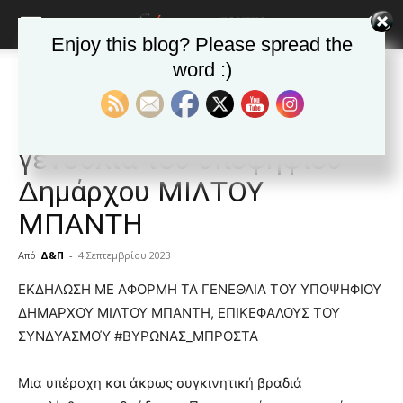
Enjoy this blog? Please spread the
word :)
Αρχική
ΒΥΡΩΝΑΣ
Ανακοινώσεις - Δελτία τύπου
ΒΥΡΩΝΑΣ
Ανακοινώσεις - Δελτία τύπου
Δημοφιλή άρθρα
Εκδήλωση με αφορμή τα
γενέθλια του υποψήφιου
Δημάρχου ΜΙΛΤΟΥ
ΜΠΑΝΤΗ
Από
Δ&Π
-
4 Σεπτεμβρίου 2023
blonde
ΕΚΔΗΛΩΣΗ ΜΕ ΑΦΟΡΜΗ ΤΑ ΓΕΝΕΘΛΙΑ ΤΟΥ ΥΠΟΨΗΦΙΟΥ
lesbians
ΔΗΜΑΡΧΟΥ ΜΙΛΤΟΥ ΜΠΑΝΤΗ, ΕΠΙΚΕΦΑΛΟΥΣ ΤΟΥ
very
ΣΥΝΔΥΑΣΜΟΎ #ΒΥΡΩΝΑΣ_ΜΠΡΟΣΤΑ
hot
cam
show.
Μια υπέροχη και άκρως συγκινητική βραδιά
desi
xxx