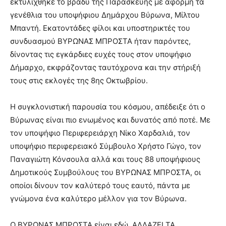
εκτυλίχθηκε το βράδυ της Παρασκευής με αφορμή τα
brandi
γενέθλια του υποψήφιου Δημάρχου Βύρωνα, Μίλτου
lyons
Μπαντή. Εκατοντάδες φίλοι και υποστηρικτές του
teaches
συνδυασμού ΒΥΡΩΝΑΣ ΜΠΡΟΣΤΑ ήταν παρόντες,
you
the
δίνοντας τις εγκάρδιες ευχές τους στον υποψήφιο
meaning
Δήμαρχο, εκφράζοντας ταυτόχρονα και την στήριξή
of
τους στις εκλογές της 8ης Οκτωβρίου.
pain.
pornhun
hd
Η συγκλονιστική παρουσία του κόσμου, απέδειξε ότι ο
porn
Βύρωνας είναι πιο ενωμένος και δυνατός από ποτέ. Με
τον υποψήφιο Περιφερειάρχη Νίκο Χαρδαλιά, τον
υποψήφιο περιφερειακό Σύμβουλο Χρήστο Γώγο, τον
Παναγιώτη Κόνσουλα αλλά και τους 88 υποψήφιους
Δημοτικούς Συμβούλους του ΒΥΡΩΝΑΣ ΜΠΡΟΣΤΑ, οι
οποίοι δίνουν τον καλύτερό τους εαυτό, πάντα με
γνώμονα ένα καλύτερο μέλλον για τον Βύρωνα.
Ο ΒΥΡΩΝΑΣ ΜΠΡΟΣΤΑ είναι εδώ. ΑΛΛΑΖΕΙ ΤΑ