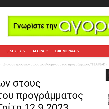
ΕΙΔΗΣΕΙΣ
ΑΓΟΡΑ
ΕΦΗΜΕΡΊΔΑ
Διανομή τροφίμων στους ωφελούμενους του προγράμματος ΤΕΒΑ/FEAD την
ων στους
του προγράμματος
ρίτη 12.9.2023