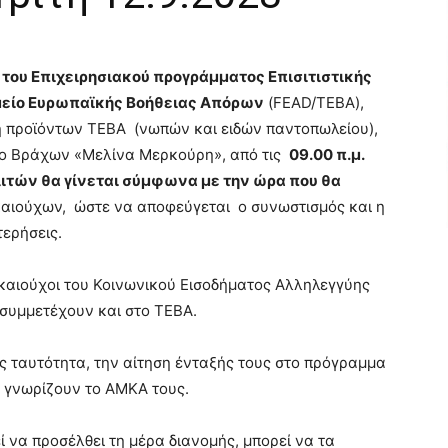
του Επιχειρησιακού προγράμματος Επισιτιστικής
αμείο Ευρωπαϊκής Βοήθειας Απόρων
(FEAD/TEBA),
ή προϊόντων ΤΕΒΑ (νωπών και ειδών παντοπωλείου),
ο Βράχων «Μελίνα Μερκούρη», από τις
09.00 π.μ.
ιτών θα γίνεται σύμφωνα με την ώρα που θα
καιούχων, ώστε να αποφεύγεται ο συνωστισμός και η
ερήσεις.
ικαιούχοι του Κοινωνικού Εισοδήματος Αλληλεγγύης
 συμμετέχουν και στο ΤΕΒΑ.
ους ταυτότητα, την αίτηση ένταξής τους στο πρόγραμμα
 γνωρίζουν το ΑΜΚΑ τους.
 να προσέλθει τη μέρα διανομής, μπορεί να τα