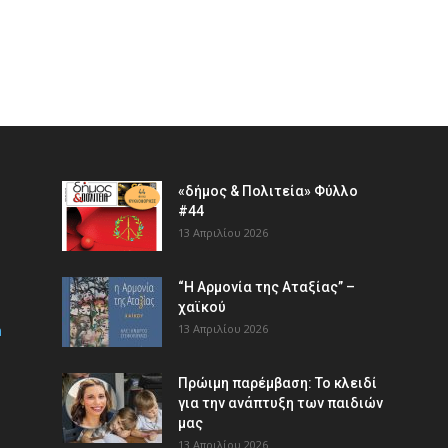
«δήμος & Πολιτεία» Φύλλο
#44
13 Απριλίου 2026
“Η Αρμονία της Αταξίας” –
χαϊκού
m
13 Απριλίου 2026
Πρώιμη παρέμβαση: Το κλειδί
για την ανάπτυξη των παιδιών
µας
13 Απριλίου 2026