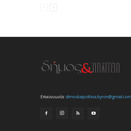
Επικοινωνία:
dimoskaipoliteia.byron@gmail.co