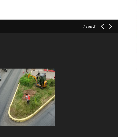
1
του 2