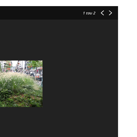
1
του 2