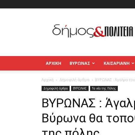
Δήμος
και
Πολιτεία
Βύρωνας
–
Καισαριανή
–
ΑΡΧΙΚΉ
ΒΥΡΩΝΑΣ
ΚΑΙΣΑΡΙΑΝΗ
Παγκράτι
Αρχική
Δημοφιλή άρθρα
ΒΥΡΩΝΑΣ : Άγαλμα του
Δημοφιλή άρθρα
ΒΥΡΩΝΑΣ
Τα νέα της Πόλης
ΒΥΡΩΝΑΣ : Άγαλ
Βύρωνα θα τοπο
της πόλης