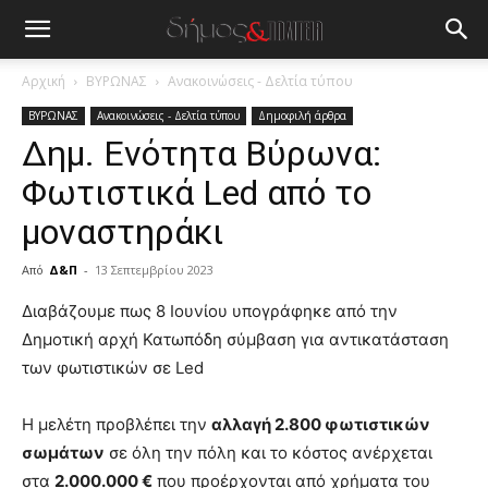
Αρχική
ΒΥΡΩΝΑΣ
Ανακοινώσεις - Δελτία τύπου
ΒΥΡΩΝΑΣ
Ανακοινώσεις - Δελτία τύπου
Δημοφιλή άρθρα
Δημ. Ενότητα Βύρωνα:
Φωτιστικά Led από το
μοναστηράκι
Από
Δ&Π
-
13 Σεπτεμβρίου 2023
blonde
Διαβάζουμε πως 8 Ιουνίου υπογράφηκε από την
lesbians
Δημοτική αρχή Κατωπόδη σύμβαση για αντικατάσταση
very
των φωτιστικών σε Led
hot
cam
show.
Η μελέτη προβλέπει την
desi
αλλαγή 2.800 φωτιστικών
xxx
σωμάτων
σε όλη την πόλη και το κόστος ανέρχεται
brandi
στα
2.000.000 €
που προέρχονται από χρήματα του