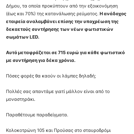
lyons
Δήμου, τα οποία προκύπτουν από την εξοικονόμηση
teaches
(έως και 70%) της κατανάλωσης ρεύματος.
Η ανάδοχος
you
the
εταιρεία αναλαμβάνει επίσης την υποχρέωση της
meaning
δεκαετούς συντήρησης των νέων φωτιστικών
of
σωμάτων LED.
pain.
pornhun
hd
Αυτό μεταφράζεται σε 715 ευρώ για κάθε φωτιστικό
porn
με συντήρηση για δέκα χρόνια.
Πόσες φορές θα καούν οι λάμπες δηλαδή;
Πολλές σας απαντάμε γιατί μάλλον είναι από το
μοναστηράκι.
Παραθέτουμε παραδείγματα.
Κολοκοτρώνη 105 και Προύσας στο σταυροδρόμι