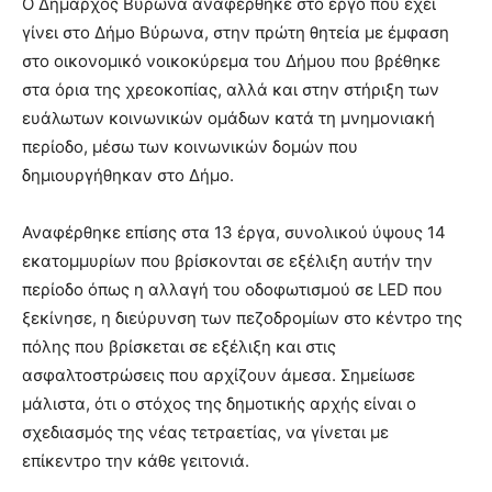
Ο Δήμαρχος Βύρωνα αναφέρθηκε στο έργο που έχει
brandi
γίνει στο Δήμο Βύρωνα, στην πρώτη θητεία με έμφαση
lyons
στο οικονομικό νοικοκύρεμα του Δήμου που βρέθηκε
teaches
στα όρια της χρεοκοπίας, αλλά και στην στήριξη των
you
the
ευάλωτων κοινωνικών ομάδων κατά τη μνημονιακή
meaning
περίοδο, μέσω των κοινωνικών δομών που
of
δημιουργήθηκαν στο Δήμο.
pain.
pornhun
hd
Αναφέρθηκε επίσης στα 13 έργα, συνολικού ύψους 14
porn
εκατομμυρίων που βρίσκονται σε εξέλιξη αυτήν την
περίοδο όπως η αλλαγή του οδοφωτισμού σε LED που
ξεκίνησε, η διεύρυνση των πεζοδρομίων στο κέντρο της
πόλης που βρίσκεται σε εξέλιξη και στις
ασφαλτοστρώσεις που αρχίζουν άμεσα. Σημείωσε
μάλιστα, ότι ο στόχος της δημοτικής αρχής είναι ο
σχεδιασμός της νέας τετραετίας, να γίνεται με
επίκεντρο την κάθε γειτονιά.