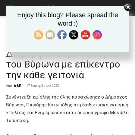
Enjoy this blog? Please spread the
word :)
Αρχική
ΒΥΡΩΝΑΣ
Ανακοινώσεις - Δελτία τύπου
ΒΥΡΩΝΑΣ
Ανακοινώσεις - Δελτία τύπου
Δημοφιλή άρθρα
Γρ. Κατωπόδης:
Διαμορφώνουμε το αύριο
του Βύρωνα με επίκεντρο
την κάθε γειτονιά
Από
Δ&Π
-
17 Σεπτεμβρίου 2023
blonde
Συνέντευξη εφ΄όλης της ύλης παραχώρησε ο Δήμαρχος
lesbians
Βύρωνα, Γρηγόρης Κατωπόδης στη διαδικτυακή εκπομπή
very
«Πολίτες και Ενημέρωση» και το δημοσιογράφο Μανώλη
hot
Τσουπάκη.
cam
show.
desi
xxx