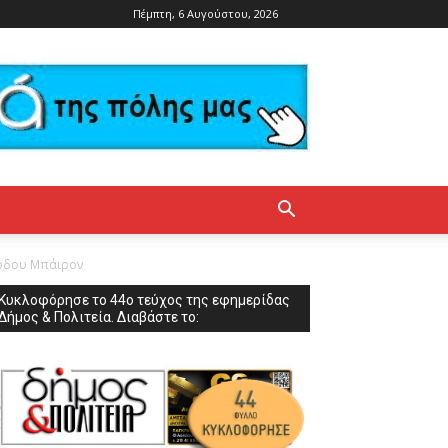
Πέμπτη, 6 Αυγούστου, 2026
όρδου Μπάιρον
Κυκλοφόρησε το 44ο τεύχος της εφημερίδας
Δήμος & Πολιτεία. Διαβάστε το: