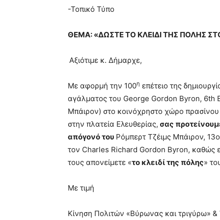
-Τοπικό Τύπο
ΘΕΜΑ: «ΔΩΣΤΕ ΤΟ ΚΛΕΙΔΙ ΤΗΣ ΠΟΛΗΣ Σ
Αξιότιμε κ. Δήμαρχε,
η
Με αφορμή την 100
επέτειο της δημιουργί
αγάλματος του George Gordon Byron, 6th 
Μπάιρον) στο κοινόχρηστο χώρο πρασίνου
στην πλατεία Ελευθερίας,
σας προτείνουμ
απόγονό του
Ρόμπερτ Τζέιμς Μπάιρον, 13
τον Charles Richard Gordon Byron, καθώς 
τους απονείμετε «
το κλειδί της πόλης
» το
Με τιμή
Κίνηση Πολιτών «Βύρωνας και τριγύρω» &