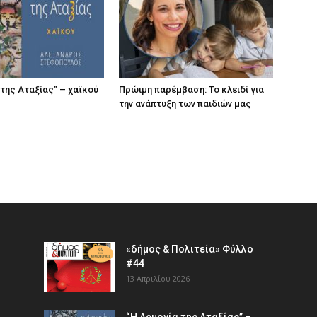
 της Αταξίας” – χαϊκού
Πρώιμη παρέμβαση: Το κλειδί για
την ανάπτυξη των παιδιών µας
«δήμος & Πολιτεία» Φύλλο
#44
13 Απριλίου 2026
“Η Αρμονία της Αταξίας” –