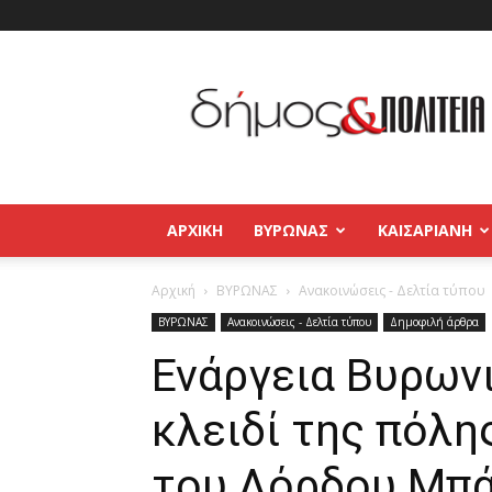
Δήμος
και
Πολιτεία
Βύρωνας
–
Καισαριανή
–
ΑΡΧΙΚΉ
ΒΥΡΩΝΑΣ
ΚΑΙΣΑΡΙΑΝΗ
Παγκράτι
Αρχική
ΒΥΡΩΝΑΣ
Ανακοινώσεις - Δελτία τύπου
ΒΥΡΩΝΑΣ
Ανακοινώσεις - Δελτία τύπου
Δημοφιλή άρθρα
Ενάργεια Βυρων
κλειδί της πόλη
του Λόρδου Μπά