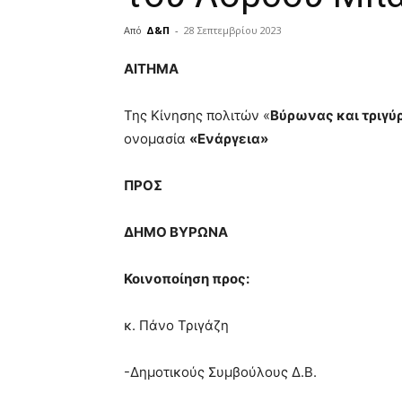
Από
Δ&Π
-
28 Σεπτεμβρίου 2023
blonde
ΑΙΤΗΜΑ
lesbians
very
Της Κίνησης πολιτών «
Βύρωνας και τριγύ
hot
cam
ονομασία
«Ενάργεια»
show.
desi
xxx
ΠΡΟΣ
brandi
lyons
ΔΗΜΟ ΒΥΡΩΝΑ
teaches
you
the
Κοινοποίηση προς:
meaning
of
κ. Πάνο Τριγάζη
pain.
pornhun
hd
-Δημοτικούς Συμβούλους Δ.Β.
porn