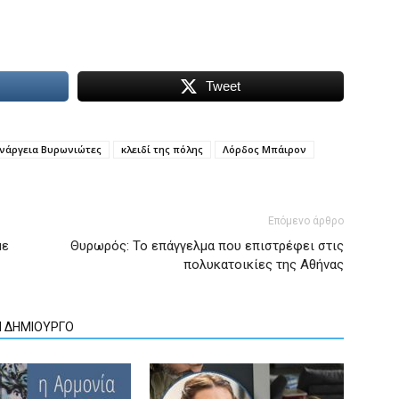
Tweet
νάργεια Βυρωνιώτες
κλειδί της πόλης
Λόρδος Μπάιρον
Επόμενο άρθρο
με
Θυρωρός: Το επάγγελμα που επιστρέφει στις
πολυκατοικίες της Αθήνας
Ν ΔΗΜΙΟΥΡΓΟ