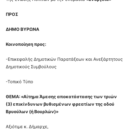
hot
cam
show.
ΠΡΟΣ
desi
xxx
brandi
ΔΗΜΟ ΒΥΡΩΝΑ
lyons
teaches
Κοινοποίηση προς:
you
the
meaning
-Επικεφαλής Δημοτικών Παρατάξεων και Ανεξάρτητους
of
Δημοτικούς Συμβούλους
pain.
pornhun
hd
-Τοπικό Τύπο
porn
ΘΕΜΑ: «Αίτημα Άμεσης αποκατάστασης των τριών
(3) επικίνδυνων βυθισμένων φρεατίων της οδού
Βρυούλων (ή Βουρλών)»
Αξιότιμε κ. Δήμαρχε,