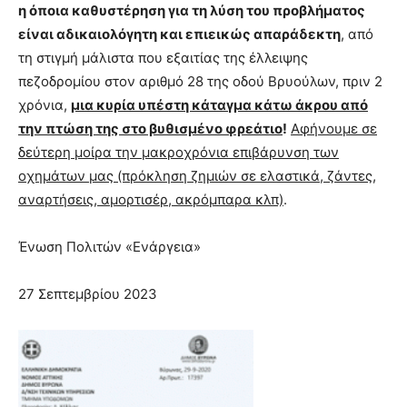
η όποια καθυστέρηση για τη λύση του προβλήματος
είναι αδικαιολόγητη και επιεικώς απαράδεκτη
, από
τη στιγμή μάλιστα που εξαιτίας της έλλειψης
πεζοδρομίου στον αριθμό 28 της οδού Βρυούλων, πριν 2
χρόνια,
μια κυρία υπέστη κάταγμα κάτω άκρου από
την πτώση της στο βυθισμένο φρεάτιο
!
Αφήνουμε σε
δεύτερη μοίρα την μακροχρόνια επιβάρυνση των
οχημάτων μας (πρόκληση ζημιών σε ελαστικά, ζάντες,
αναρτήσεις, αμορτισέρ, ακρόμπαρα κλπ)
.
Ένωση Πολιτών «Ενάργεια»
27 Σεπτεμβρίου 2023