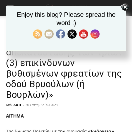
Enjoy this blog? Please spread the
word :)
Αρχική
ΒΥΡΩΝΑΣ
Ανακοινώσεις - Δελτία τύπου
ΒΥΡΩΝΑΣ
Ανακοινώσεις - Δελτία τύπου
Δημοφιλή άρθρα
«Αίτημα Άμεσης
αποκατάστασης των τριών
(3) επικίνδυνων
βυθισμένων φρεατίων της
οδού Βρυούλων (ή
Βουρλών)»
Από
Δ&Π
-
30 Σεπτεμβρίου 2023
blonde
ΑΙΤΗΜΑ
lesbians
very
Της Ένωσης Πολιτών με την ονομασία
«Ενάργεια»