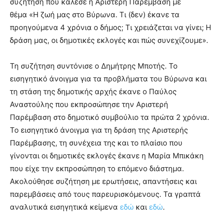
συζήτηση που κάλεσε η Αριστερή Παρέμβαση με
brandi
θέμα «Η ζωή μας στο Βύρωνα. Τι (δεν) έκανε τα
lyons
προηγούμενα 4 χρόνια ο δήμος; Τι χρειάζεται να γίνει; Η
teaches
δράση μας, οι δημοτικές εκλογές και πώς συνεχίζουμε».
you
the
meaning
Τη συζήτηση συντόνισε ο Δημήτρης Μποτής. Το
of
εισηγητικό άνοιγμα για τα προβλήματα του Βύρωνα και
pain.
τη στάση της δημοτικής αρχής έκανε ο Παύλος
pornhun
hd
Αναστούλης που εκπροσώπησε την Αριστερή
porn
Παρέμβαση στο δημοτικό συμβούλιο τα πρώτα 2 χρόνια.
Το εισηγητικό άνοιγμα για τη δράση της Αριστερής
Παρέμβασης, τη συνέχεια της και το πλαίσιο που
γίνονται οι δημοτικές εκλογές έκανε η Μαρία Μπικάκη
που είχε την εκπροσώπηση το επόμενο διάστημα.
Ακολούθησε συζήτηση με ερωτήσεις, απαντήσεις και
παρεμβάσεις από τους παρευρισκόμενους. Τα γραπτά
αναλυτικά εισηγητικά κείμενα
εδώ
και
εδώ
.