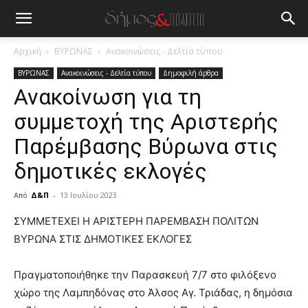
Αρχική
ΒΥΡΩΝΑΣ
Ανακοινώσεις - Δελτία τύπου
ΒΥΡΩΝΑΣ
Ανακοινώσεις - Δελτία τύπου
Δημοφιλή άρθρα
Ανακοίνωση για τη
συμμετοχή της Αριστερής
Παρέμβασης Βύρωνα στις
δημοτικές εκλογές
Από
Δ&Π
-
13 Ιουλίου 2023
blonde
ΣΥΜΜΕΤΕΧΕΙ Η ΑΡΙΣΤΕΡΗ ΠΑΡΕΜΒΑΣΗ ΠΟΛΙΤΩΝ
lesbians
ΒΥΡΩΝΑ ΣΤΙΣ ΔΗΜΟΤΙΚΕΣ ΕΚΛΟΓΕΣ
very
hot
Πραγματοποιήθηκε την Παρασκευή 7/7 στο φιλόξενο
cam
show.
χώρο της Λαμπηδόνας στο Άλσος Αγ. Τριάδας, η δημόσια
desi
xxx