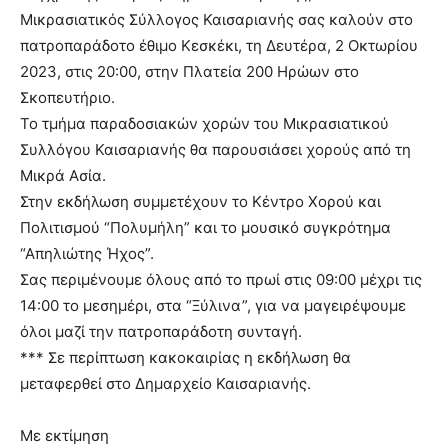
lyons
Μικρασιατικός Σύλλογος Καισαριανής σας καλούν στο
teaches
πατροπαράδοτο έθιμο Κεσκέκι, τη Δευτέρα, 2 Οκτωρίου
you
the
2023, στις 20:00, στην Πλατεία 200 Ηρώων στο
meaning
Σκοπευτήριο.
of
Το τμήμα παραδοσιακών χορών του Μικρασιατικού
pain.
Συλλόγου Καισαριανής θα παρουσιάσει χορούς από τη
pornhun
hd
Μικρά Ασία.
porn
Στην εκδήλωση συμμετέχουν το Κέντρο Χορού και
Πολιτισμού “Πολυμήλη” και το μουσικό συγκρότημα
“Απηλιώτης Ήχος”.
Σας περιμένουμε όλους από το πρωί στις 09:00 μέχρι τις
14:00 το μεσημέρι, στα “Ξύλινα”, για να μαγειρέψουμε
όλοι μαζί την πατροπαράδοτη συνταγή.
*** Σε περίπτωση κακοκαιρίας η εκδήλωση θα
μεταφερθεί στο Δημαρχείο Καισαριανής.
Mε εκτίμηση