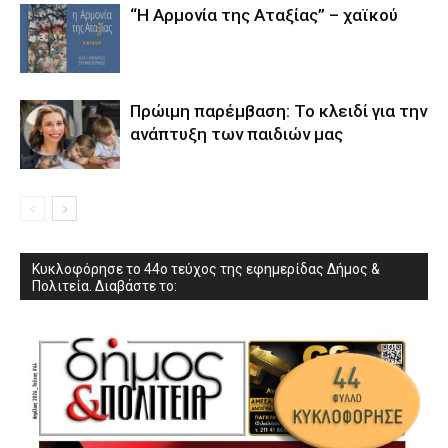
“Η Αρμονία της Αταξίας” – χαϊκού
Πρώιμη παρέμβαση: Το κλειδί για την
ανάπτυξη των παιδιών µας
Κυκλοφόρησε το 44ο τεύχος της εφημερίδας Δήμος &
Πολιτεία. Διαβάστε το: