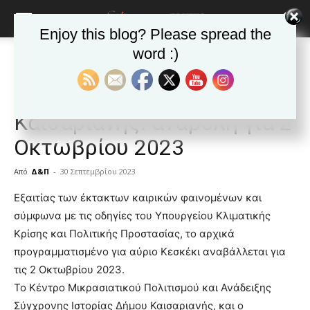
Enjoy this blog? Please spread the
word :)
Αρχική
ΚΑΙΣΑΡΙΑΝΗ
Ανακοινώσεις -θεσμικά
ΚΑΙΣΑΡΙΑΝΗ
Ανακοινώσεις -θεσμικά
Δημοφιλή άρθρα
Κεσκέκι 2023 στο Δήμο
Καισαριανής: αναβολή για 2
Οκτωβρίου 2023
Από
Δ&Π
-
30 Σεπτεμβρίου 2023
blonde
Εξαιτίας των έκτακτων καιρικών φαινομένων και
lesbians
σύμφωνα με τις οδηγίες του Υπουργείου Κλιματικής
very
Κρίσης και Πολιτικής Προστασίας, το αρχικά
hot
προγραμματισμένο για αύριο Κεσκέκι αναβάλλεται για
cam
show.
τις 2 Οκτωβρίου 2023.
desi
xxx
Το Κέντρο Μικρασιατικού Πολιτισμού και Ανάδειξης
brandi
Σύγχρονης Ιστορίας Δήμου Καισαριανής, και ο