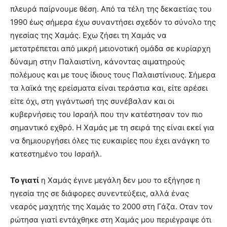
πλευρά παίρνουµε θέση. Από τα τέλη της δεκαετίας του
1990 έως σήµερα έχω συναντήσει σχεδόν το σύνολο της
ηγεσίας της Χαµάς. Εχω ζήσει τη Χαµάς να
µετατρέπεται από µικρή µειονοτική οµάδα σε κυρίαρχη
δύναµη στην Παλαιστίνη, κάνοντας αιµατηρούς
πολέµους και µε τους ίδιους τους Παλαιστίνιους. Σήµερα
τα λαϊκά της ερείσµατα είναι τεράστια και, είτε αρέσει
είτε όχι, στη γιγάντωσή της συνέβαλαν και οι
κυβερνήσεις του Ισραήλ που την κατέστησαν τον πιο
σηµαντικό εχθρό. Η Χαµάς µε τη σειρά της είναι εκεί για
να δηµιουργήσει όλες τις ευκαιρίες που έχει ανάγκη το
κατεστηµένο του Ισραήλ.
Το γιατί
η Χαµάς έγινε µεγάλη δεν µου το εξήγησε η
ηγεσία της σε διάφορες συνεντεύξεις, αλλά ένας
νεαρός µαχητής της Χαµάς το 2000 στη Γάζα. Οταν τον
ρώτησα γιατί εντάχθηκε στη Χαµάς µου περιέγραψε ότι