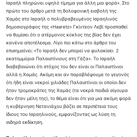
Ισραήλ πληρώνει υψηλό τίµηµα για άλλη µια φορά». Στο
you
the
πρώτο του άρθρο µετά τη δολοφονική εισβολή της
meaning
Χαµάς στο Ισραήλ ο πολυβραβευµένος Ισραηλινός
of
δηµοσιογράφος της «Haaretz» Γκίντεον Λεβί προσπαθεί
pain.
να θυµίσει ότι ο ατέρµονος κύκλος της βίας δεν έχει
pornhun
hd
κανένα αποτέλεσµα. Λίγο πιο κάτω στο άρθρο του
porn
επισηµαίνει: «Το Ισραήλ δεν µπορεί να φυλακίσει 2
εκατοµµύρια Παλαιστίνιους στη Γάζα». Το Ισραήλ
διαβεβαιώνει ότι στόχος του δεν είναι οι Παλαιστίνιοι
αλλά η Χαµάς. Ακόµη και αν παραβλέψουµε το γεγονός
ότι ήδη είναι νεκροί χιλιάδες Παλαιστίνιοι οι οποίοι δεν
ήταν τροµοκράτες της Χαµάς (τα νεκρά παιδιά σίγουρα
δεν ήταν µέλη της), το θέµα είναι ότι για µια ακόµη φορά
η κυβέρνηση Νετανιάχου βάζει σε περιπέτεια τους
ίδιους του Ισραηλινούς, εµφανίζοντας ως λύση τη
σιδηρά εκδίκηση.