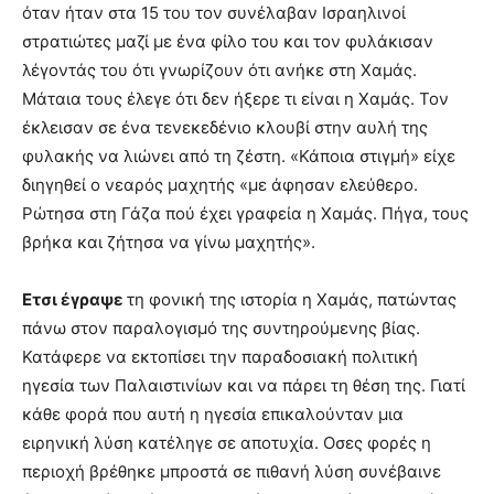
όταν ήταν στα 15 του τον συνέλαβαν Ισραηλινοί
στρατιώτες µαζί µε ένα φίλο του και τον φυλάκισαν
λέγοντάς του ότι γνωρίζουν ότι ανήκε στη Χαµάς.
Μάταια τους έλεγε ότι δεν ήξερε τι είναι η Χαµάς. Τον
έκλεισαν σε ένα τενεκεδένιο κλουβί στην αυλή της
φυλακής να λιώνει από τη ζέστη. «Κάποια στιγµή» είχε
διηγηθεί ο νεαρός µαχητής «µε άφησαν ελεύθερο.
Ρώτησα στη Γάζα πού έχει γραφεία η Χαµάς. Πήγα, τους
βρήκα και ζήτησα να γίνω µαχητής».
Ετσι έγραψε
τη φονική της ιστορία η Χαµάς, πατώντας
πάνω στον παραλογισµό της συντηρούµενης βίας.
Κατάφερε να εκτοπίσει την παραδοσιακή πολιτική
ηγεσία των Παλαιστινίων και να πάρει τη θέση της. Γιατί
κάθε φορά που αυτή η ηγεσία επικαλούνταν µια
ειρηνική λύση κατέληγε σε αποτυχία. Οσες φορές η
περιοχή βρέθηκε µπροστά σε πιθανή λύση συνέβαινε