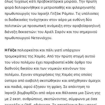
όλως τυχαίως κάτι προβοκατόρικα µοιραίο. Την πρώτη
φορά δολοφονήθηκε ο µετριοπαθής και φιλειρηνιστής
πρωθυπουργός του Ισραήλ Γιτζάκ Ράµπιν. Τις υπόλοιπες
οι διαδικασίες τινάχτηκαν στον αέρα µε ευθύνη δύο
πολιτικών µε προσωπική ανάµειξη στην αραβοϊσραηλινή
διένεξη δεκαετιών: του Αριέλ Σαρόν και του σηµερινού
πρωθυπουργού Νετανιάχου.
Η Γάζα
πολιορκείται και πάλι γιατί υπάρχουν
τροµοκράτες της Χαµάς. Από την πρώτη στιγµή αυτού
του νέου πολέµου έχει παραβιαστεί κάθε άρθρο του
διεθνούς δικαίου και των νοµικών κανόνων του
πολέµου. Εγιναν επιχειρήσεις της Χαµάς στις οποίες
ύστερα από εισβολή σκοτώθηκαν και απήχθησαν άµαχοι
και παιδιά, αφού έζησαν τη φρίκη. Σε απάντηση το
Ισραήλ βοµβαρδίζει από αέρα και θάλασσα µια ζώνη γης
µε 2 εκατ. ανθρώπους, σκοτώνοντας, σύµφωνα µε όσα
εκφράζει ο ΟΗΕ, αδιάκριτα. Το αποτέλεσµα δεν µπορεί