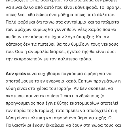
να είναι άλλο από αυτό που είναι κάθε φορά. Το Ισραήλ,
όπως λέει, «θα δώσει ένα µάθηµα όπως ποτέ άλλοτε».
Πολύ φοβάµαι ότι πάνω στα συντρίµµια και τα πτώµατα
των αµάχων κυρίως θα γεννηθούν νέες Χαµάς που θα
πείθουν τον κόσµο ότι έχουν λόγο ύπαρξης. Και αν
κάποιος δεν τις πιστεύει, θα του θυµίζουν τους νεκρούς
του. Οσο η ανωµαλία διαρκεί, ηγέτες της θα είναι όσοι
την εκπροσωπούν µε τον καλύτερο τρόπο.
∆εν φτάνει
να ευχηθούµε παγκόσµια ειρήνη για να
αποτρέψουµε το εν ενεργεία κακό. Εκ των πραγµάτων η
λύση είναι στα χέρια του Ισραήλ. Αν δεν σκοπεύει να
σκοτώσει και να εκτοπίσει 2 εκατ. ανθρώπους (ο
προηγούµενος που έγινε θύτης εκατοµµυρίων αποτελεί
τον παρία της Ιστορίας), τότε πρέπει να αποδεχτεί ότι η
λύση είναι πολιτική και αφορά ένα θέµα κατοχής. Οι
Παλαιστίνιοι έχουν δικαίωµα να ζουν στη χώρα τους και