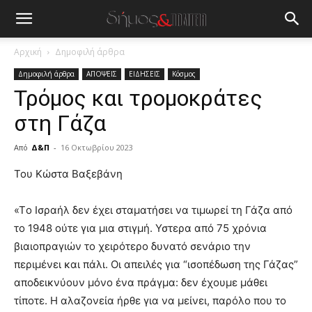
Αρχική
Δημοφιλή άρθρα
Δημοφιλή άρθρα
ΑΠΟΨΕΙΣ
ΕΙΔΗΣΕΙΣ
Κόσμος
Τρόμος και τρομοκράτες
στη Γάζα
Από
Δ&Π
-
16 Οκτωβρίου 2023
blonde
Του Κώστα Βαξεβάνη
lesbians
very
«Tο Ισραήλ δεν έχει σταµατήσει να τιµωρεί τη Γάζα από
hot
το 1948 ούτε για µια στιγµή. Υστερα από 75 χρόνια
cam
show.
βιαιοπραγιών το χειρότερο δυνατό σενάριο την
desi
xxx
περιµένει και πάλι. Οι απειλές για “ισοπέδωση της Γάζας”
brandi
αποδεικνύουν µόνο ένα πράγµα: δεν έχουµε µάθει
lyons
τίποτε. Η αλαζονεία ήρθε για να µείνει, παρόλο που το
teaches