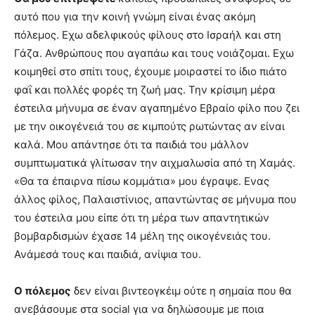
αυτό που για την κοινή γνώµη είναι ένας ακόµη
πόλεµος. Εχω αδελφικούς φίλους στο Ισραήλ και στη
Γάζα. Ανθρώπους που αγαπάω και τους νοιάζοµαι. Εχω
κοιµηθεί στο σπίτι τους, έχουµε µοιραστεί το ίδιο πιάτο
φαΐ και πολλές φορές τη ζωή µας. Την κρίσιµη µέρα
έστειλα µήνυµα σε έναν αγαπηµένο Εβραίο φίλο που ζει
µε την οικογένειά του σε κιµπούτς ρωτώντας αν είναι
καλά. Μου απάντησε ότι τα παιδιά του µάλλον
συµπτωµατικά γλίτωσαν την αιχµαλωσία από τη Χαµάς.
«Θα τα έπαιρνα πίσω κοµµάτια» µου έγραψε. Ενας
άλλος φίλος, Παλαιστίνιος, απαντώντας σε µήνυµα που
του έστειλα µου είπε ότι τη µέρα των απαντητικών
βοµβαρδισµών έχασε 14 µέλη της οικογένειάς του.
Ανάµεσά τους και παιδιά, ανίψια του.
Ο πόλεµος
δεν είναι βιντεογκέιµ ούτε η σηµαία που θα
ανεβάσουµε στα social για να δηλώσουµε µε ποια