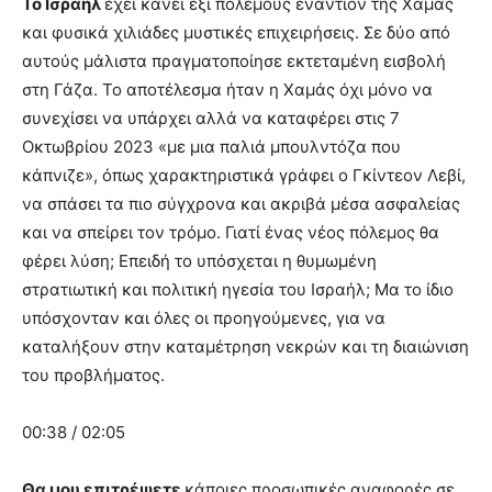
Το Ισραήλ
έχει κάνει έξι πολέµους εναντίον της Χαµάς
και φυσικά χιλιάδες µυστικές επιχειρήσεις. Σε δύο από
αυτούς µάλιστα πραγµατοποίησε εκτεταµένη εισβολή
στη Γάζα. Το αποτέλεσµα ήταν η Χαµάς όχι µόνο να
συνεχίσει να υπάρχει αλλά να καταφέρει στις 7
Οκτωβρίου 2023 «µε µια παλιά µπουλντόζα που
κάπνιζε», όπως χαρακτηριστικά γράφει ο Γκίντεον Λεβί,
να σπάσει τα πιο σύγχρονα και ακριβά µέσα ασφαλείας
και να σπείρει τον τρόµο. Γιατί ένας νέος πόλεµος θα
φέρει λύση; Επειδή το υπόσχεται η θυµωµένη
στρατιωτική και πολιτική ηγεσία του Ισραήλ; Μα το ίδιο
υπόσχονταν και όλες οι προηγούµενες, για να
καταλήξουν στην καταµέτρηση νεκρών και τη διαιώνιση
του προβλήµατος.
00:38 / 02:05
Θα µου επιτρέψετε
κάποιες προσωπικές αναφορές σε