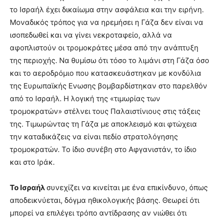
το Ισραήλ έχει δικαίωµα στην ασφάλεια και την ειρήνη.
Μοναδικός τρόπος για να ηρεµήσει η Γάζα δεν είναι να
ισοπεδωθεί και να γίνει νεκροταφείο, αλλά να
αφοπλιστούν οι τροµοκράτες µέσα από την ανάπτυξη
της περιοχής. Να θυµίσω ότι τόσο το λιµάνι στη Γάζα όσο
και το αεροδρόµιο που κατασκευάστηκαν µε κονδύλια
της Ευρωπαϊκής Ενωσης βοµβαρδίστηκαν στο παρελθόν
από το Ισραήλ. Η λογική της «τιµωρίας των
τροµοκρατών» στέλνει τους Παλαιστίνιους στις τάξεις
της. Τιµωρώντας τη Γάζα µε αποκλεισµό και φτώχεια
την καταδικάζεις να είναι πεδίο στρατολόγησης
τροµοκρατών. Το ίδιο συνέβη στο Αφγανιστάν, το ίδιο
και στο Ιράκ.
Το Ισραήλ
συνεχίζει να κινείται µε ένα επικίνδυνο, όπως
αποδεικνύεται, δόγµα ηθικολογικής βάσης. Θεωρεί ότι
µπορεί να επιλέγει τρόπο αντίδρασης αν νιώθει ότι