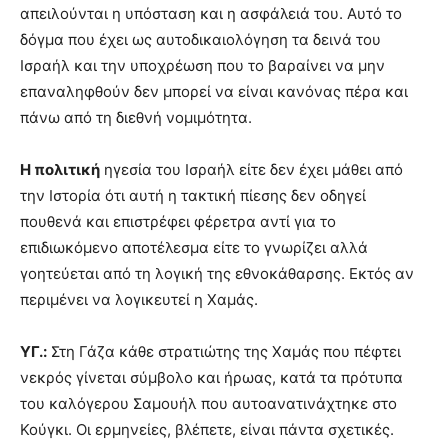
απειλούνται η υπόσταση και η ασφάλειά του. Αυτό το
δόγµα που έχει ως αυτοδικαιολόγηση τα δεινά του
Ισραήλ και την υποχρέωση που το βαραίνει να µην
επαναληφθούν δεν µπορεί να είναι κανόνας πέρα και
πάνω από τη διεθνή νοµιµότητα.
Η πολιτική
ηγεσία του Ισραήλ είτε δεν έχει µάθει από
την Ιστορία ότι αυτή η τακτική πίεσης δεν οδηγεί
πουθενά και επιστρέφει φέρετρα αντί για το
επιδιωκόµενο αποτέλεσµα είτε το γνωρίζει αλλά
γοητεύεται από τη λογική της εθνοκάθαρσης. Εκτός αν
περιµένει να λογικευτεί η Χαµάς.
ΥΓ.:
Στη Γάζα κάθε στρατιώτης της Χαµάς που πέφτει
νεκρός γίνεται σύµβολο και ήρωας, κατά τα πρότυπα
του καλόγερου Σαµουήλ που αυτοανατινάχτηκε στο
Κούγκι. Οι ερµηνείες, βλέπετε, είναι πάντα σχετικές.