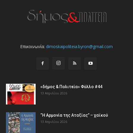
Επικοινωνία:
dimoskaipoliteia.byron@gmail.com
«δήμος & Πολιτεία» Φύλλο #44
13 Απριλίου 2026
“Η Αρμονία της Αταξίας” – χαϊκού
13 Απριλίου 2026