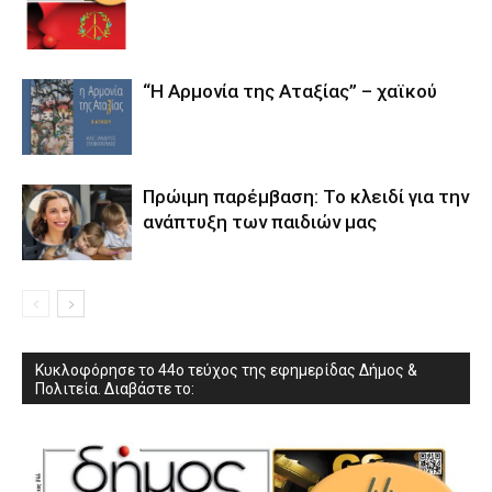
“Η Αρμονία της Αταξίας” – χαϊκού
Πρώιμη παρέμβαση: Το κλειδί για την
ανάπτυξη των παιδιών µας
Κυκλοφόρησε το 44ο τεύχος της εφημερίδας Δήμος &
Πολιτεία. Διαβάστε το: