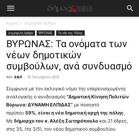
Αρχική
Δημοφιλή άρθρα
Δημοφιλή άρθρα
ΒΥΡΩΝΑΣ
Τα νέα της Πόλης
ΒΥΡΩΝΑΣ: Τα ονόματα των
νέων δημοτικών
συμβούλων, ανά συνδυασμό
Από
Δ&Π
-
18 Οκτωβρίου 2023
blonde
Σύμφωνα με τον εκλογικό νόμο της υπερενισχυμένης
lesbians
αναλογικής ο συνδυασμός
“Δημοτική Κίνηση Πολιτών
very
Βύρωνα: ΔΥΝΑΜΗ ΕΛΠΙΔΑΣ”
με ποσοστό
hot
περίπου
59%,
είναι η νέα δημοτική αρχή της πόλης
.
cam
show.
Με
δήμαρχο τον κ. Αλέξη Σωτηρόπουλο
desi
και 21 έδρες,
xxx
στις 35, (τα 3/5), του νέου δημοτικού συμβουλίου.
brandi