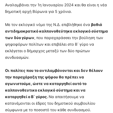
lyons
Αναλαμβάνει την 1η Ιανουαρίου 2024 και θα είναι η νέα
teaches
δημοτική αρχή Βύρωνα για 5 χρόνια.
you
the
meaning
Με τον εκλογικό νόμο της Ν.Δ. επιβλήθηκε ένα
βαθιά
of
αντιδημοκρατικό καλπονοθεύτηκα εκλογικό σύστημα
pain.
των δύο γύρων
, που παραχαράσσει την βούληση των
pornhun
hd
ψηφοφόρων πολίτων και επιβάλει στο Β΄ γύρο να
porn
εκλέγεται ο δήμαρχος μεταξύ των δύο πρώτων
συνδυασμών.
Οι
πολίτες που το αντιλαμβάνονται και δεν θέλουν
την παραχάραξη της ψήφου θα πρέπει να
αγωνιστούμε, ώστε να καταργηθεί αυτό το
καλπονοθευτικο εκλογικό σύστημα και να
καταργηθεί ο Β΄ γύρος.
Να απαιτήσουμε να
κατανέμονται οι έδρες του δημοτικού συμβουλίου
σύμφωνα με το ποσοστό του κάθε συνδυασμού.