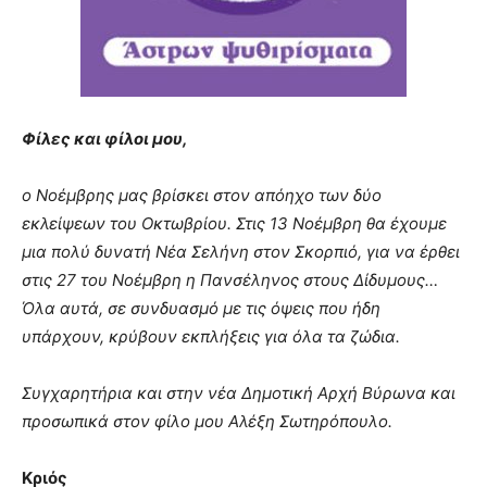
you
the
meaning
of
pain.
pornhun
Φίλες και φίλοι μου,
hd
porn
ο Νοέμβρης μας βρίσκει στον απόηχο των δύο
εκλείψεων του Οκτωβρίου. Στις 13 Νοέμβρη θα έχουμε
μια πολύ δυνατή Νέα Σελήνη στον Σκορπιό, για να έρθει
στις 27 του Νοέμβρη η Πανσέληνος στους Δίδυμους…
Όλα αυτά, σε συνδυασμό με τις όψεις που ήδη
υπάρχουν, κρύβουν εκπλήξεις για όλα τα ζώδια.
Συγχαρητήρια και στην νέα Δημοτική Αρχή Βύρωνα και
προσωπικά στον φίλο μου Αλέξη Σωτηρόπουλο.
Κριός