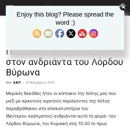
Enjoy this blog? Please spread the
word :)
Αρχική
Δημοφιλή άρθρα
Δημοφιλή άρθρα
ΒΥΡΩΝΑΣ
Τα νέα της Πόλης
ΒΥΡΩΝΑΣ : Εγκαίνια και
Παλαιστινιακή μαντήλα
στον ανδριάντα του Λόρδου
Βύρωνα
Από
Δ&Π
-
19 Νοεμβρίου 2023
blonde
Μερικές δεκάδες ήταν οι κάτοικοι της πόλης μας που
lesbians
μαζί με αρκετούς αιρετούς παράγοντες της πόλης
very
παραβρέθηκαν στα αποκαλυπτήρια του
hot
(δεύτερου αγάλματος) ανδριάντα-αυτή τη φορά- του
cam
show.
Λόρδου Βύρωνα, την Κυριακή στις 10.30 το πρωί.
desi
xxx