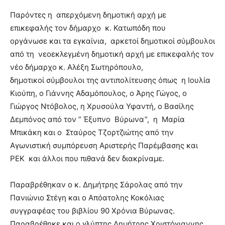
brandi
Παρόντες η απερχόμενη δημοτική αρχή με
lyons
επικεφαλής τον δήμαρχο κ. Κατωπόδη που
teaches
οργάνωσε και τα εγκαίνια, αρκετοί δημοτικοί σύμβουλοι
you
the
από τη νεοεκλεγμένη δημοτική αρχή με επικεφαλής τον
meaning
νέο δήμαρχο κ. Αλέξη Σωτηρόπουλο,
of
δημοτικοί σύμβουλοι της αντιπολίτευσης όπως η Ιουλία
pain.
Κιούπη, ο Γιάννης Αδαμόπουλος, ο Άρης Γώγος, ο
pornhun
hd
Γιώργος Ντόβολος, η Χρυσούλα Υφαντή, ο Βασίλης
porn
Δεμπόνος από τον ” Έξυπνο Βύρωνα”, η Μαρία
Μπικάκη και ο Σταύρος Τζορτζιώτης από την
Αγωνιστική συμπόρευση Αριστερής Παρέμβασης και
ΡΕΚ και άλλοι που πιθανά δεν διακρίναμε.
Παραβρέθηκαν ο κ. Δημήτρης Σάρολας από την
Πανιώνιο Στέγη και ο Απόατολης Κοκόλιας
συγγραφέας του βιβλίου 90 Χρόνια Βύρωνας.
Παραβρέθηκε και ο γλύπτης Δημήτρης Χριστόγιαννης