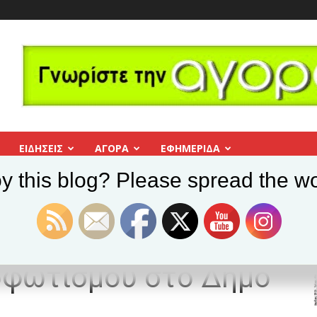
ΕΙΔΗΣΕΙΣ
ΑΓΟΡΑ
ΕΦΗΜΕΡΊΔΑ
y this blog? Please spread the wo
όσφατα προβλήματα οδοφωτισμού στο Δήμο Βύρωνα!
τα πρόσφατα
οφωτισμού στο Δήμο