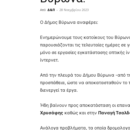
Από
Δ&Π
-
28 Νοεμβρίου 2023
blonde
Ο Δήμος Βύρωνα αναφέρει:
lesbians
very
Ενημερώνουμε τους κατοίκους του Βύρωνα
hot
cam
παρουσιάζονται τις τελευταίες ημέρες σε γ
show.
desi
μόνο σε εργασίες εγκατάστασης οπτικής ίν
xxx
ίντερνετ.
brandi
lyons
Από την πλευρά του Δήμου Βύρωνα -από τ
teaches
you
προσπάθεια, ώστε να αποκατασταθούν το τ
the
διενεργεί τα έργα.
meaning
of
Ήδη βαίνουν προς αποκατάσταση οι επανα
pain.
pornhun
Χρυσάφης
καθώς και στην
Παναγή Τσαλδ
hd
porn
Ανάλογα προβλήματα, τα οποία δρομολογο