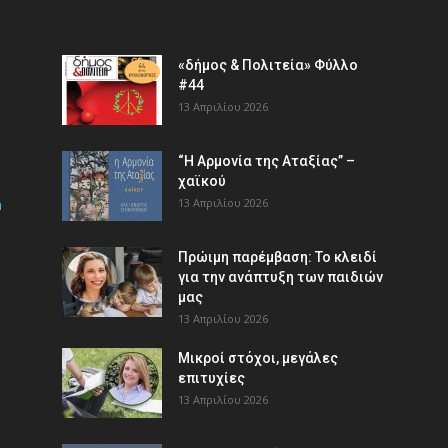
«δήμος & Πολιτεία» Φύλλο
#44
13 Απριλίου 2026
“Η Αρμονία της Αταξίας” –
χαϊκού
m
13 Απριλίου 2026
Πρώιμη παρέμβαση: Το κλειδί
για την ανάπτυξη των παιδιών
µας
13 Απριλίου 2026
Μικροί στόχοι, μεγάλες
επιτυχίες
13 Απριλίου 2026