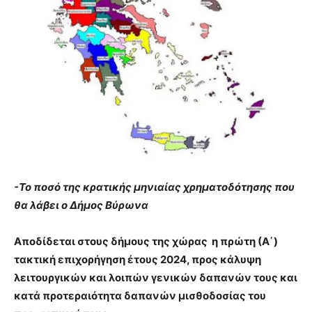
brandi
lyons
teaches
you
the
meaning
of
pain.
pornhun
hd
porn
-Το ποσό της κρατικής μηνιαίας χρηματοδότησης που
θα λάβει ο Δήμος Βύρωνα
Αποδίδεται
στους δήμους της χώρας η πρώτη (Α΄)
τακτική επιχορήγηση έτους 2024, προς κάλυψη
λειτουργικών και λοιπών γενικών δαπανών τους και
κατά προτεραιότητα δαπανών μισθοδοσίας του