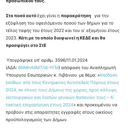
προσωπικού τους.
Στο ποσό αυτό
έχει γίνει η
παρακράτηση
για την
εξόφληση του οφειλόμενου ποσού των δήμων για το
τέλος ταφής του έτους 2022 και του α΄ εξαμήνου έτους
2023.
Κάτι με το οποίο διαφωνεί η ΚΕΔΕ και θα
προσφύγει στο ΣτΕ
Υπογράφηκε υπ’ αριθμ. 3596/11.01.2024
(ΑΔΑ:
6ΝΜΗ46ΜΤΛ6-ΥΓΜ
) απόφαση του Αναπληρωτή
Υπουργού Εσωτερικών κ. Λιβάνιου με θέμα: «
Απόδοση
εσόδων από τους Κεντρικούς Αυτοτελείς Πόρους έτους
2024, σε όλους τους Δήμους της χώρας, προς κάλυψη
λειτουργικών και λοιπών γενικών δαπανών τους – Α ́
τακτική επιχορήγηση έτους 2024
» και προκειμένου να
προβούν στις απαραίτητες εγγραφές στους οικείους
προϋπολογισμούς των Δήμων.