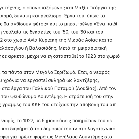
οτέχνης, ο επονομαζόμενος και Μαξίμ Γκόργκι της
ρισμό, δύναμη και ρεαλισμό. Έργα του, όπως τα
ς θα ανθίσουν φέτος» και το μπεστ-σέλερ «Ένα παιδί
νεολαία τις δεκαετίες του ’50, του ’60 και του
12 στο χωριό Αγία Κυριακή της Μικράς Ασίας και το
αλάσογλου ή Βαλασιάδης. Μετά τη μικρασιατική
κε αρκετά, μέχρι να εγκατασταθεί το 1923 στο χωριό
 τα πάντα στον Μεγάλο Ξεριζωμό. Έτσι, ο νεαρός
υ χρόνια να εργαστεί σκληρά ως λαντζέρης,
 στα έργα του Γαλλικού Ποταμού (Λουδίας). Από τον
ό του ψευδώνυμο Λουντέμης. Η στράτευσή του στην
ς γραμμές του ΚΚΕ του στοίχισε την αποβολή του απ’
ωρίς, το 1927, με δημοσιεύσεις ποιημάτων του σε
 και διηγήματά του δημοσιεύτηκαν στο λογοτεχνικό
ράφει για πρώτη φορά ως Μενέλαος Λουντέμης στο