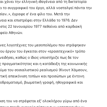
αι χάνει την ελληνική ιθαγένεια από τη δικτατορία
ει το συγγραφικό του έργο, αλλά νοσταλγεί πάντα την
αν..», έγραφε σ’ ένα φίλο του. Μετά την
εια και επιστρέφει στην Ελλάδα το 1976. Δεν
 στις 22 Ιανουαρίου 1977 πεθαίνει από καρδιακή
αφείο Αθηνών.
ηνες λογοτέχνες του μεσοπολέμου που στράφηκαν
του έργου του έγκειται στον «ερασιτεχνικό» τρόπο
ειδήσει, καθώς ο ίδιος υποστήριζε πως δε τον
ς πραγματικότητας και η κατάδειξη της κοινωνικής
εύμα του σοσιαλιστικού ρεαλισμού (Κνουτ Χάμσουν,
ιστική απεικόνιση τοπίων και προσώπων με έντονη
λοδραματισμό, βιωματική γραφή, ηθογραφικά και
άση του να στρέφεται εξ’ ολοκλήρου γύρω από ένα