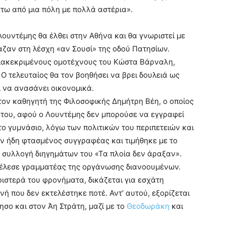
τω από μια πόλη με πολλά αστέρια».
Λουντέμης θα έλθει στην Αθήνα και θα γνωριστεί με
αζαν στη λέσχη «αν Σουσί» της οδού Πατησίων.
 διακεκριμένους ομοτέχνους του Κώστα Βάρναλη,
. Ο τελευταίος θα τον βοηθήσει να βρει δουλειά ως
 να ανασάνει οικονομικά.
 τον καθηγητή της Φιλοσοφικής Δημήτρη Βέη, ο οποίος
ς του, αφού ο Λουντέμης δεν μπορούσε να εγγραφεί
το γυμνάσιο, λόγω των πολιτικών του περιπετειών και
αν ήδη φτασμένος συγγραφέας και τιμήθηκε με το
 συλλογή διηγημάτων του «Τα πλοία δεν άραξαν».
τέλεσε γραμματέας της οργάνωσης διανοουμένων.
ιστερά του φρονήματα, δικάζεται για εσχάτη
νή που δεν εκτελέστηκε ποτέ. Αντ’ αυτού, εξορίζεται
ο και στον Άη Στράτη, μαζί με το
Θεοδωράκη
και