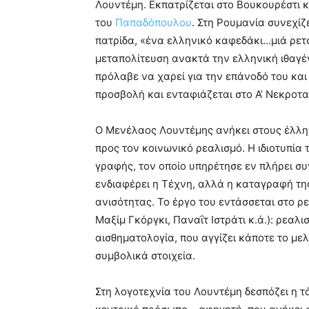
Λουντέμη. Εκπατρίζεται στο Βουκουρέστι κ
του
Παπαδόπουλου
. Στη Ρουμανία συνεχίζ
πατρίδα, «ένα ελληνικό καφεδάκι…μιά ρετσί
μεταπολίτευση ανακτά την ελληνική ιθαγέν
πρόλαβε να χαρεί για την επάνοδό του και
προσβολή και ενταφιάζεται στο Α’ Νεκροτ
Ο Μενέλαος Λουντέμης ανήκει στους έλλ
προς τον κοινωνικό ρεαλισμό. Η ιδιοτυπία 
γραφής, τον οποίο υπηρέτησε εν πλήρει συν
ενδιαφέρει η Τέχνη, αλλά η καταγραφή τη
ανισότητας. Το έργο του εντάσσεται στο ρ
Μαξίμ Γκόργκι, Παναΐτ Ιστράτι κ.ά.): ρεαλ
αισθηματολογία, που αγγίζει κάποτε το με
συμβολικά στοιχεία.
Στη λογοτεχνία του Λουντέμη δεσπόζει η τ