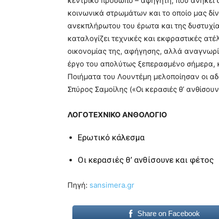
κεντρικό πρόσωπο – αφηγητή, που ανήκει
κοινωνικά στρωμάτων και το οποίο μας δίν
ανεκπλήρωτου του έρωτα και της δυστυχίας
καταλογίζει τεχνικές και εκφραστικές ατέ
οικονομίας της, αφήγησης, αλλά αναγνωρίζ
έργο του απολύτως ξεπερασμένο σήμερα, κ
Ποιήματα του Λουντέμη μελοποίησαν οι αδ
Σπύρος Σαμοίλης («Οι κερασιές θ’ ανθίσου
ΛΟΓΟΤΕΧΝΙΚΟ ΑΝΘΟΛΟΓΙΟ
Ερωτικό κάλεσμα
Οι κερασιές θ’ ανθίσουνε και φέτος
Πηγή:
sansimera.gr
Share on Facebook