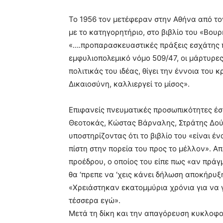
Το 1956 τον μετέφεραν στην Αθήνα από τον
με το κατηγορητήριο, στο βιβλίο του «Βο
«….προπαρασκευαστικές πράξεις εσχάτης πρ
εμφυλιοπολεμικό νόμο 509/47, οι μάρτυρες
πολιτικάς του ιδέας, θίγει την έννοια του 
Δικαιοσύνη, καλλιεργεί το μίσος».
Επιφανείς πνευματικές προσωπικότητες έσ
Θεοτοκάς, Κώστας Βάρναλης, Στράτης Δο
υποστηρίζοντας ότι το βιβλίο του «είναι έ
πίστη στην πορεία του προς το μέλλον». 
προέδρου, ο οποίος του είπε πως «αν πράγμα
θα ‘πρεπε να ‘χεις κάνει δήλωση αποκήρυξ
«Χρειάστηκαν εκατομμύρια χρόνια για να γ
τέσσερα εγώ».
Μετά τη δίκη και την απαγόρευση κυκλοφορ