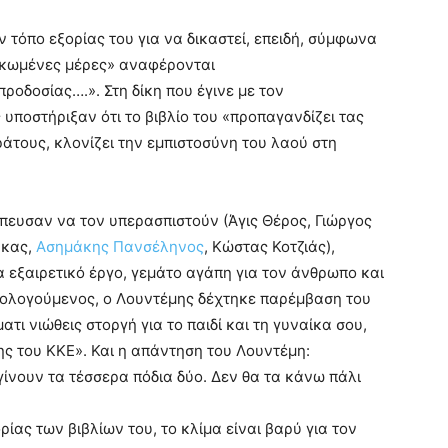
 τόπο εξορίας του για να δικαστεί, επειδή, σύμφωνα
υρκωμένες μέρες» αναφέρονται
οδοσίας….». Στη δίκη που έγινε με τον
 υποστήριξαν ότι το βιβλίο του «προπαγανδίζει τας
κράτους, κλονίζει την εμπιστοσύνη του λαού στη
πευσαν να τον υπερασπιστούν (Άγις Θέρος, Γιώργος
ύκας,
Ασημάκης Πανσέληνος
, Κώστας Κοτζιάς),
να εξαιρετικό έργο, γεμάτο αγάπη για τον άνθρωπο και
Απολογούμενος, ο Λουντέμης δέχτηκε παρέμβαση του
τι νιώθεις στοργή για το παιδί και τη γυναίκα σου,
ης του ΚΚΕ». Και η απάντηση του Λουντέμη:
ίνουν τα τέσσερα πόδια δύο. Δεν θα τα κάνω πάλι
ίας των βιβλίων του, το κλίμα είναι βαρύ για τον