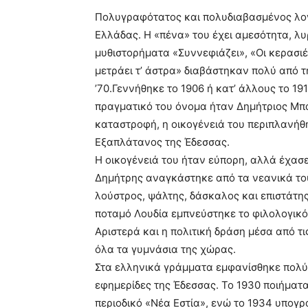
Πολυγραφότατος και πολυδιαβασμένος λογ
Ελλάδας. Η «πένα» του έχει αμεσότητα, λυ
μυθιστορήματα «Συννεφιάζει», «Οι κερασιέ
μετράει τ’ άστρα» διαβάστηκαν πολύ από τη 
’70.Γεννήθηκε το 1906 ή κατ’ άλλους το 19
πραγματικό του όνομα ήταν Δημήτριος Μπ
καταστροφή, η οικογένειά του περιπλανήθη
Εξαπλάτανος της Έδεσσας.
Η οικογένειά του ήταν εύπορη, αλλά έχασε
Δημήτρης αναγκάστηκε από τα νεανικά το
λούστρος, ψάλτης, δάσκαλος και επιστάτης
ποταμό Λουδία εμπνεύστηκε το φιλολογικ
Αριστερά και η πολιτική δράση μέσα από τι
όλα τα γυμνάσια της χώρας.
Στα ελληνικά γράμματα εμφανίσθηκε πολύ ν
εφημερίδες της Έδεσσας. Το 1930 ποιήματα
περιοδικό «Νέα Εστία», ενώ το 1934 υπογ