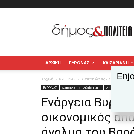
Δήμος
και
Πολιτεία
Βύρωνας
–
Καισαριανή
–
ΑΡΧΙΚΉ
ΒΥΡΩΝΑΣ
ΚΑΙΣΑΡΙΑΝΗ
Παγκράτι
Enjo
Αρχική
ΒΥΡΩΝΑΣ
Ανακοινώσεις - Δελτία τύπου
ΒΥΡΩΝΑΣ
Ανακοινώσεις - Δελτία τύπου
Δημοφιλή άρθρα
Ενάργεια Βυρων
οικονομικός απο
άγαλμα του Βαρό