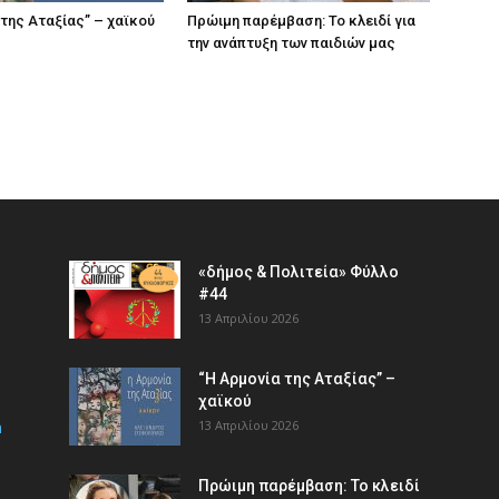
 της Αταξίας” – χαϊκού
Πρώιμη παρέμβαση: Το κλειδί για
την ανάπτυξη των παιδιών µας
«δήμος & Πολιτεία» Φύλλο
#44
13 Απριλίου 2026
“Η Αρμονία της Αταξίας” –
χαϊκού
m
13 Απριλίου 2026
Πρώιμη παρέμβαση: Το κλειδί