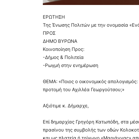
pain.
pornhun
ΕΡΩΤΗΣΗ
hd
porn
Της Ένωσης Πολιτών με την ονομασία «Εν
ΠΡΟΣ
ΔΗΜΟ ΒΥΡΩΝΑ
Κοινοποίηση Προς:
-Δήμος & Πολιτεία
-Ρωγμή στην ενημέρωση
ΘΕΜΑ: «Ποιος ο οικονομικός απολογισμός: 
προτομή του Αχιλλέα Γεωργούτσου;»
Αξιότιμε κ. Δήμαρχε,
Επί δημαρχίας Γρηγόρη Κατωπόδη, στα μέσ
πρασίνου της συμβολής των οδών Κολοκοτ
και ως πλατεία ή τρίγωνο «Μαριάννας» απ