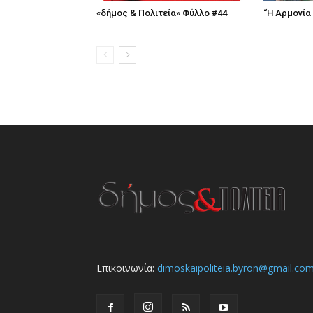
«δήμος & Πολιτεία» Φύλλο #44
“Η Αρμονία
Επικοινωνία:
dimoskaipoliteia.byron@gmail.co