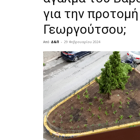
για την προτομή
Γεωργούτσου;
Από
Δ&Π
-
29 Φεβρουαρίου 2024
blonde
lesbians
very
hot
cam
show.
desi
xxx
brandi
lyons
teaches
you
the
meaning
of