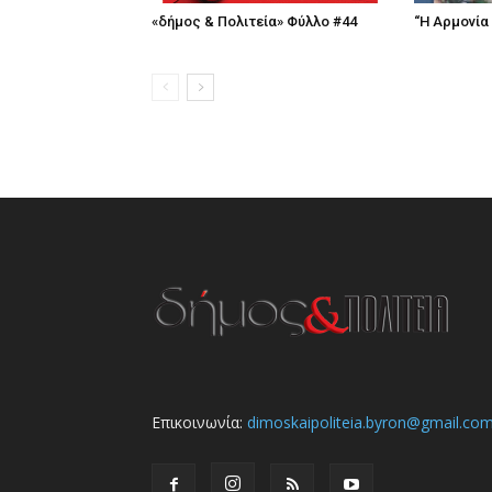
«δήμος & Πολιτεία» Φύλλο #44
“Η Αρμονία
Επικοινωνία:
dimoskaipoliteia.byron@gmail.co