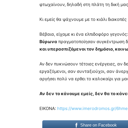
φτωχαίνουν, δηλαδή στη πλάτη τη δική μας
Κι εμείς θα ψάχνουμε με το κιάλι διακοπές
Βέβαια, είχαμε κι ένα ελπιδοφόρο γεγονός:
Βύρωνα
πραγματοποίησαν συγκέντρωση δ
και υπερασπιζόμενοι τον δημόσιο, κοιν
Αν δεν πυκνώσουν τέτοιες ενέργειες, αν δ
εργαζόμενοι, σαν συνταξιούχοι, σαν άνεργ
αργήσει πολύ να ερθει το καλοκαίρι για μας
Αν δεν το κάνουμε εμείς, δεν θα το κάνει
EIKONA:
https://www.imerodromos.gr/6hme
Share on Facebook