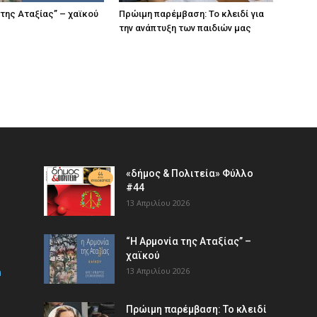
 της Αταξίας” – χαϊκού
Πρώιμη παρέμβαση: Το κλειδί για
την ανάπτυξη των παιδιών µας
«δήμος & Πολιτεία» Φύλλο
#44
13 Απριλίου 2026
“Η Αρμονία της Αταξίας” –
χαϊκού
m
13 Απριλίου 2026
Πρώιμη παρέμβαση: Το κλειδί