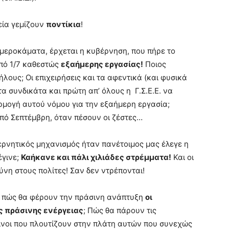
εία γεμίζουν
ποντίκια
!
 μεροκάματα, έρχεται η κυβέρνηση, που πήρε το
πό 1/7 καθεστώς
εξαήμερης εργασίας!
Ποιος
ήλους; Οι επιχειρήσεις και τα αφεντικά (και φυσικά
 τα συνδικάτα και πρώτη απ’ όλους η Γ.Σ.Ε.Ε. να
μογή αυτού νόμου για την εξαήμερη εργασία;
πό Σεπτέμβρη, όταν πέσουν οι ζέστες…
βερνητικός μηχανισμός ήταν πανέτοιμος μας έλεγε η
έγινε;
Καήκανε και πάλι χιλιάδες στρέμματα!
Και οι
ύνη στους πολίτες! Σαν δεν ντρέπονται!
ο, πώς θα φέρουν την πράσινη ανάπτυξη
οι
ς πράσινης ενέργειας
; Πώς θα πάρουν τις
είνοι που πλουτίζουν στην πλάτη αυτών που συνεχώς