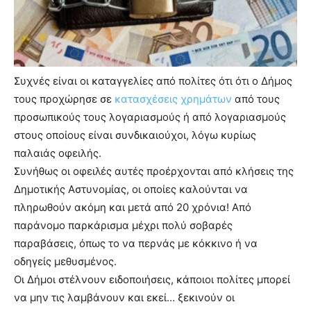
lyons
teaches
you
the
meaning
of
Συχνές είναι οι καταγγελίες από πολίτες ότι ότι ο Δήμος
pain.
τους προχώρησε σε
κατασχέσεις χρημάτων
από τους
pornhun
προσωπικούς τους λογαριασμούς ή από λογαριασμούς
hd
porn
στους οποίους είναι συνδικαιούχοι, λόγω κυρίως
παλαιάς οφειλής.
Συνήθως οι οφειλές αυτές προέρχονται από κλήσεις της
Δημοτικής Αστυνομίας, οι οποίες καλούνται να
πληρωθούν ακόμη και μετά από 20 χρόνια! Από
παράνομο παρκάρισμα μέχρι πολύ σοβαρές
παραβάσεις, όπως το να περνάς με κόκκινο ή να
οδηγείς μεθυσμένος.
Οι Δήμοι στέλνουν ειδοποιήσεις, κάποιοι πολίτες μπορεί
να μην τις λαμβάνουν και εκεί… ξεκινούν οι