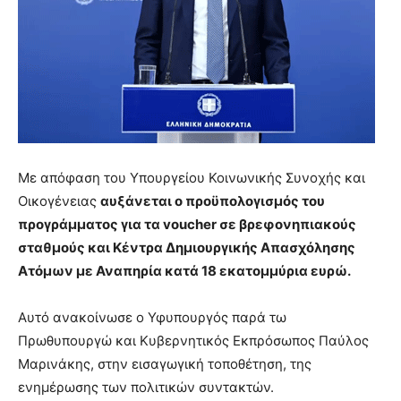
brandi
lyons
teaches
you
the
meaning
of
pain.
pornhun
Με απόφαση του Υπουργείου Κοινωνικής Συνοχής και
hd
Οικογένειας
αυξάνεται ο προϋπολογισμός του
porn
προγράμματος για τα voucher σε βρεφονηπιακούς
σταθμούς και Κέντρα Δημιουργικής Απασχόλησης
Ατόμων με Αναπηρία κατά 18 εκατομμύρια ευρώ.
Αυτό ανακοίνωσε ο Υφυπουργός παρά τω
Πρωθυπουργώ και Κυβερνητικός Εκπρόσωπος Παύλος
Μαρινάκης, στην εισαγωγική τοποθέτηση, της
ενημέρωσης των πολιτικών συντακτών.