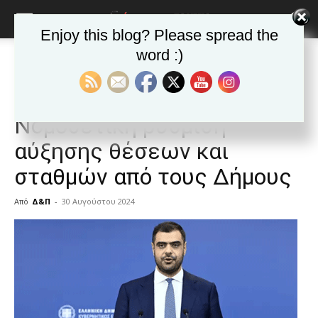
Enjoy this blog? Please spread the
word :)
Αρχική
Δημοφιλή άρθρα
Δημοφιλή άρθρα
ΕΙΔΗΣΕΙΣ
Αυτοδιοίκηση
Ελλαδα
Βρεφονηπιακοί:
Νομοθετική ρύθμιση
αύξησης θέσεων και
σταθμών από τους Δήμους
Από
Δ&Π
-
30 Αυγούστου 2024
blonde
lesbians
very
hot
cam
show.
desi
xxx