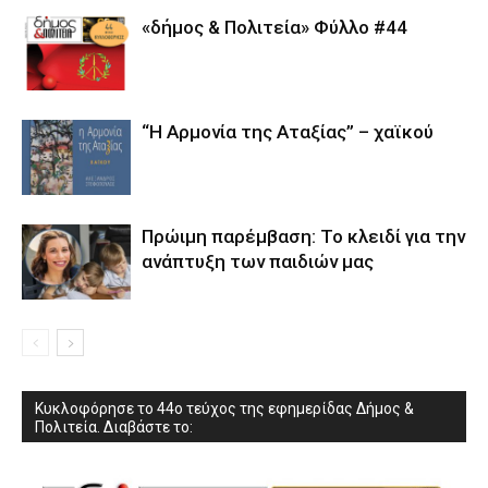
«δήμος & Πολιτεία» Φύλλο #44
“Η Αρμονία της Αταξίας” – χαϊκού
Πρώιμη παρέμβαση: Το κλειδί για την
ανάπτυξη των παιδιών µας
Κυκλοφόρησε το 44ο τεύχος της εφημερίδας Δήμος &
Πολιτεία. Διαβάστε το: