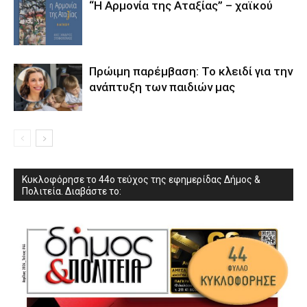
“Η Αρμονία της Αταξίας” – χαϊκού
Πρώιμη παρέμβαση: Το κλειδί για την
ανάπτυξη των παιδιών µας
Κυκλοφόρησε το 44ο τεύχος της εφημερίδας Δήμος &
Πολιτεία. Διαβάστε το: