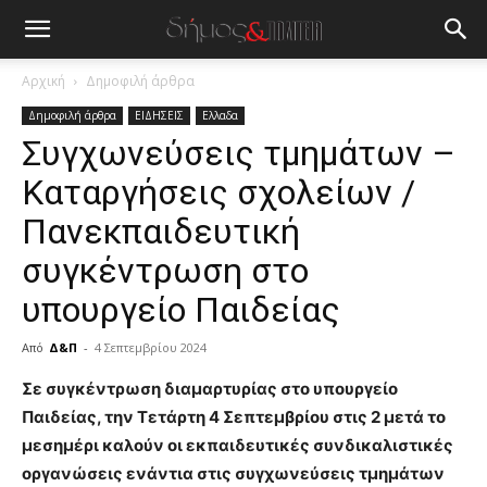
Αρχική
Δημοφιλή άρθρα
Δημοφιλή άρθρα
ΕΙΔΗΣΕΙΣ
Ελλαδα
Συγχωνεύσεις τμημάτων –
Καταργήσεις σχολείων /
Πανεκπαιδευτική
συγκέντρωση στο
υπουργείο Παιδείας
Από
Δ&Π
-
4 Σεπτεμβρίου 2024
blonde
Σε συγκέντρωση διαμαρτυρίας στο υπουργείο
lesbians
Παιδείας, την Τετάρτη 4 Σεπτεμβρίου στις 2 μετά το
very
μεσημέρι καλούν οι εκπαιδευτικές συνδικαλιστικές
hot
οργανώσεις ενάντια στις συγχωνεύσεις τμημάτων
cam