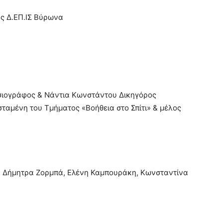
ς Δ.ΕΠ.ΙΣ Βύρωνα
σιογράφος & Νάντια Κωνστάντου Δικηγόρος
σταμένη του Τμήματος «Βοήθεια στο Σπίτι» & μέλος
οί: Δήμητρα Ζορμπά, Ελένη Καμπουράκη, Κωνσταντίνα