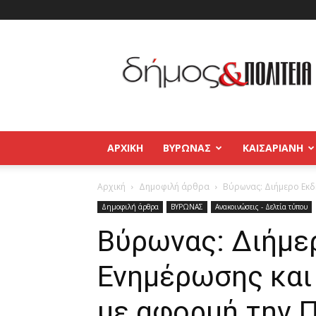
Δήμος
και
Πολιτεία
Βύρωνας
–
Καισαριανή
–
ΑΡΧΙΚΉ
ΒΥΡΩΝΑΣ
ΚΑΙΣΑΡΙΑΝΗ
Παγκράτι
Αρχική
Δημοφιλή άρθρα
Βύρωνας: Διήμερο Εκδ
Δημοφιλή άρθρα
ΒΥΡΩΝΑΣ
Ανακοινώσεις - Δελτία τύπου
Βύρωνας: Διήμ
Ενημέρωσης και
με αφορμή την 