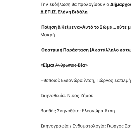
Την εκδήλωση θα προλογίσουν ο
Δήμαρχο
pain.
pornhun
Δ.ΕΠ.ΙΣ. Ελένη Βιδάλη
.
hd
porn
Ποίηση & Κείμενα
«Αυτό το Σώμα… ούτε 
Μακρή
Θεατρική Παράσταση (Ακατάλληλο κάτω
«Είμαι
Άνθρωπος
Βία»
Ηθοποιοί: Ελεονώρα Άτση, Γιώργος Σατιλμή
Σκηνοθεσία: Νίκος Ζήσου
Βοηθός Σκηνοθέτη: Ελεονώρα Άτση
Σκηνογραφία / Ενδυματολογία: Γιώργος Σα