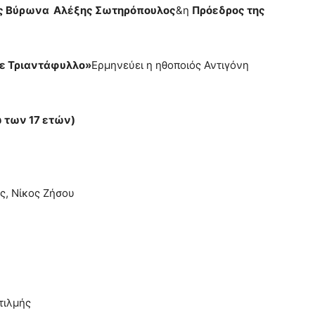
ς Βύρωνα Αλέξης Σωτηρόπουλος
&η
Πρόεδρος της
με Τριαντάφυλλο»
Ερμηνεύει η ηθοποιός Αντιγόνη
 των 17 ετών)
ς, Νίκος Ζήσου
τιλμής