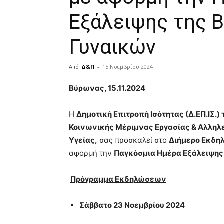
Εξάλειψης της Β
Γυναικών
Από
Δ&Π
-
15 Νοεμβρίου 2024
blonde
Βύρωνας,
15.11.2024
lesbians
very
Η
Δημοτική Επιτροπή Ισότητας (Δ.ΕΠ.ΙΣ.
hot
cam
Κοινωνικής Μέριμνας Εργασίας & Αλληλε
show.
desi
Υγείας,
σας προσκαλεί στο
Διήμερο Εκδη
xxx
αφορμή την
Παγκόσμια Ημέρα Εξάλειψης 
brandi
lyons
Πρόγραμμα Εκδηλώσεων
teaches
you
the
Σάββατο 23 Νοεμβρίου 2024
meaning
of