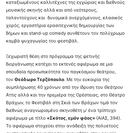
καταξιωμένους καλλιτέχνες της εγχώριας και διεθνούς
μουσικής σκηνής αλλά και από νεότερους,
ταλαντούχους και δυναμικά ανερχόμενους, κλασικός
χορός, εργαστήρια ερασιτεχνικής δημιουργίας των
δήμων και stand-up comedy συνθέτουν τον πολύχρωμο
καμβά ψυχαγωγίας του φεστιβάλ.
Ξεχωριστή θέση στο πρόγραμμα της φετινής
διοργάνωσης κατέχει το εκτενές αφιέρωμα σε μια
σπουδαία προσωπικότητα του παγκόσμιου θεάτρου,
τον
Θεόδωρο Τερζόπουλο
. Με την ευκαιρία της
συμπλήρωσης 40 χρόνων από την ίδρυση του
Θεάτρου
Άττις
αλλά και την πρεμιέρα της Ορέστειας, στο Θέατρο
Βράχων, το Φεστιβάλ στη Σκιά των Βράχων τιμά τον
διεθνώς αναγνωρισμένο σκηνοθέτη μ’ ένα τρίπτυχο
αφιέρωμα με τίτλο
«Σκότος, εμόν φάος»
(ΑΙΑΣ, 394).
Το αφιέρωμα στοχεύει στην ανάδειξη της πολυετούς