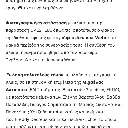
συστηματικής εργασίας του σκηνοθέτη στην αρχαία
τραγωδία και περιλαμβάνει:
Φωτογραφική εγκατάσταση
με υλικό από την
παράσταση ΟΡΕΣΤΕΙΑ, όπως τις αποτύπωσε ο φακός
της διεθνούς φήμης φωτογράφου
Johan
n
a Weber
στη
μακρά περίοδο της συνεργασίας τους. Η σύνθεση του
υλικού πραγματοποιήθηκε από τον Θεόδωρο
Τερζόπουλο και τη Johanna Weber.
Έκδοση πολυτελούς τόμου
με πλούσιο φωτογραφικό
υλικό, σε επιστημονική επιμέλεια της
Μιχαέλας
Αντωνίου
(ΕΔΙΠ τμήματος Θεατρικών Σπουδών, ΕΚΠΑ),
με πρωτότυπα κείμενα των Ελένης Βαροπούλου, Σάββα
Πατσαλίδη, Γιώργου Σαμπατακάκη, Μαρίας Σικιτάνο και
Πηνελόπης Χατζηδημητρίου καθώς και κείμενα
των Freddy Decreus και Erika Fischer-Lichte, τα οποία
μεταφράζονται και εκδίδονται για πρώτη φορά στα