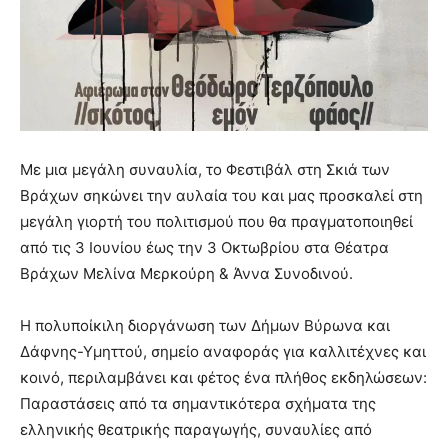
lyons
teaches
you
the
meaning
of
pain.
pornhun
Με μια μεγάλη συναυλία, το Φεστιβάλ στη Σκιά των
hd
porn
Βράχων σηκώνει την αυλαία του και μας προσκαλεί στη
μεγάλη γιορτή του πολιτισμού που θα πραγματοποιηθεί
από τις 3 Ιουνίου έως την 3 Οκτωβρίου στα Θέατρα
Βράχων Μελίνα Μερκούρη & Άννα Συνοδινού.
Η πολυποίκιλη διοργάνωση των Δήμων Βύρωνα και
Δάφνης-Υμηττού, σημείο αναφοράς για καλλιτέχνες και
κοινό, περιλαμβάνει και φέτος ένα πλήθος εκδηλώσεων:
Παραστάσεις από τα σημαντικότερα σχήματα της
ελληνικής θεατρικής παραγωγής, συναυλίες από