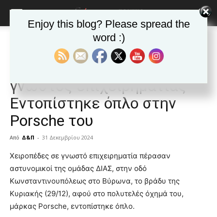
Enjoy this blog? Please spread the
word :)
Αρχική
ΒΥΡΩΝΑΣ
Τα νέα της Πόλης
ΒΥΡΩΝΑΣ
Τα νέα της Πόλης
Δημοφιλή άρθρα
Βύρωνας: Συνελήφθη
γνωστός επιχειρηματίας –
Εντοπίστηκε όπλο στην
Porsche του
Από
Δ&Π
-
31 Δεκεμβρίου 2024
blonde
Χειροπέδες σε γνωστό επιχειρηματία πέρασαν
lesbians
αστυνομικοί της ομάδας ΔΙΑΣ, στην οδό
very
Κωνσταντινουπόλεως στο Βύρωνα, το βράδυ της
hot
Κυριακής (29/12), αφού στο πολυτελές όχημά του,
cam
show.
μάρκας Porsche, εντοπίστηκε όπλο.
desi
xxx