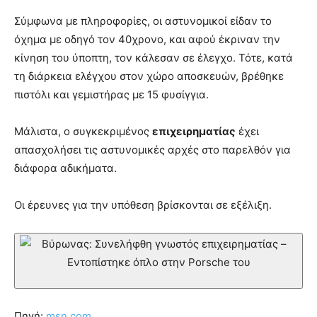
brandi
Σύμφωνα με πληροφορίες, οι αστυνομικοί είδαν το
lyons
όχημα με οδηγό τον 40χρονο, και αφού έκριναν την
teaches
κίνηση του ύποπτη, τον κάλεσαν σε έλεγχο. Τότε, κατά
you
the
τη διάρκεια ελέγχου στον χώρο αποσκευών, βρέθηκε
meaning
πιστόλι και γεμιστήρας με 15 φυσίγγια.
of
pain.
Μάλιστα, ο συγκεκριμένος
επιχειρηματίας
έχει
pornhun
hd
απασχολήσει τις αστυνομικές αρχές στο παρελθόν για
porn
διάφορα αδικήματα.
Οι έρευνες για την υπόθεση βρίσκονται σε εξέλιξη.
Πηγή:
msn.com