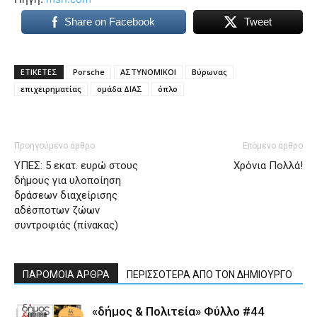
Share on Facebook
Tweet
ΕΤΙΚΕΤΕΣ
Porsche
ΑΣΤΥΝΟΜΙΚΟΙ
Βύρωνας
επιχειρηματίας
ομάδα ΔΙΑΣ
όπλο
Προηγούμενο άρθρο
Επόμενο άρθρο
ΥΠΕΣ: 5 εκατ. ευρώ στους
Χρόνια Πολλά!
δήμους για υλοποίηση
δράσεων διαχείρισης
αδέσποτων ζώων
συντροφιάς (πίνακας)
ΠΑΡΟΜΟΙΑ ΑΡΘΡΑ
ΠΕΡΙΣΣΟΤΕΡΑ ΑΠΟ ΤΟΝ ΔΗΜΙΟΥΡΓΟ
«δήμος & Πολιτεία» Φύλλο #44