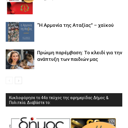
“Η Αρμονία της Αταξίας” – χαϊκού
Πρώιμη παρέμβαση: Το κλειδί για την
ανάπτυξη των παιδιών µας
Κυκλοφόρησε το 44ο τεύχος της εφημερίδας Δήμος &
Πολιτεία. Διαβάστε το: