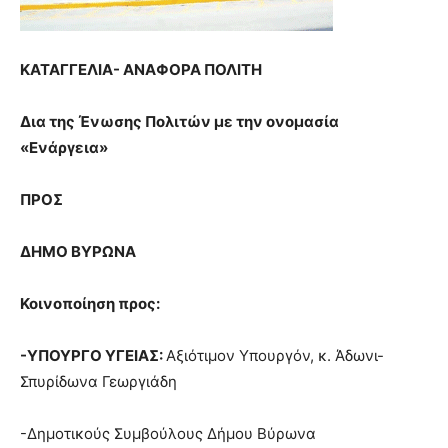
lyons
teaches
you
the
ΚΑΤΑΓΓΕΛΙΑ- ΑΝΑΦΟΡΑ ΠΟΛΙΤΗ
meaning
of
Δια της Ένωσης Πολιτών με την ονομασία
pain.
«Ενάργεια»
pornhun
hd
porn
ΠΡΟΣ
ΔΗΜΟ ΒΥΡΩΝΑ
Κοινοποίηση προς:
-ΥΠΟΥΡΓΟ ΥΓΕΙΑΣ:
Αξιότιμον Υπουργόν, κ. Άδωνι-
Σπυρίδωνα Γεωργιάδη
-Δημοτικούς Συμβούλους Δήμου Βύρωνα