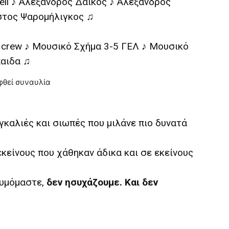
 Spell ♪ Αλέξανδρος Δάικος ♪ Αλέξανδρος
στος Ψαρομήλιγκος ♫
 crew ♪ Μουσικό Σχήμα 3-5 ΓΕΛ ♪ Μουσικό
παιδα ♫
αγκαλιές και σιωπές που μιλάνε πιο δυνατά
κείνους που χάθηκαν άδικα και σε εκείνους
θυμόμαστε,
δεν ησυχάζουμε. Και δεν