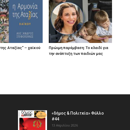
 της Αταξίας” – χαϊκού
Πρώιμη παρέμβαση: Το κλειδί για
την ανάπτυξη των παιδιών µας
«δήμος & Πολιτεία» Φύλλο
#44
13 Απριλίου 2026