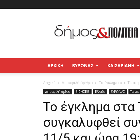
Δήμος
και
Πολιτεία
Βύρωνας
–
Καισαριανή
–
ΑΡΧΙΚΉ
ΒΥΡΩΝΑΣ
ΚΑΙΣΑΡΙΑΝΗ
Παγκράτι
Αρχική
Δημοφιλή άρθρα
Το έγκλημα στα Τέμπη 
Δημοφιλή άρθρα
ΕΙΔΗΣΕΙΣ
Ελλαδα
ΒΥΡΩΝΑΣ
Τα νέα
Το έγκλημα στα 
συγκαλυφθεί συ
11/5 και ώρα 19