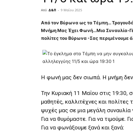
Από
Δ&Π
-
9 Μαΐου 2025
blonde
Από τον Βύρωνα ως τα Τέμπη… Τραγουδάμ
lesbians
Μνήμη Μας Έχει Φωνή…Μια Συναυλία-Γέφ
very
πολίτες του Βύρωνα -Σας περιμένουμε ό
hot
cam
show.
desi
xxx
brandi
lyons
Η φωνή μας δεν σιωπά. Η μνήμη δεν
teaches
you
the
Την Κυριακή 11 Μαΐου στις 19:30, σ
meaning
μαθητές, καλλιτέχνες και πολίτες 
of
pain.
ψυχές μας σε μια μεγάλη συναυλία 
pornhun
Για να θυμόμαστε. Για να τιμούμε. Γι
hd
porn
Για να φωνάξουμε ξανά και ξανά: