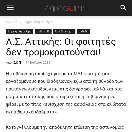
Αρχική
Δημοφιλή άρθρα
Δημοφιλή άρθρα
ΕΙΔΗΣΕΙΣ
Αυτοδιοίκηση
Ελλαδα
Λ.Σ. Αττικής: Οι φοιτητές
δεν τρομοκρατούνται!
Από
Δ&Π
-
14 Ιουλίου 2025
blonde
Η κυβέρνηση υποδέχτηκε με τα ΜΑΤ φοιτητές και
lesbians
εργαζομένους που διαδήλωναν έξω από τη σύνοδο των
very
πρυτάνεων αντιδρώντας στις διαγραφές, αλλά και στα
hot
μέτρα καταστολής που ετοιμάζεται η κυβέρνηση να
cam
show.
φέρει με το τίτλο «ενίσχυση της ασφάλειας στα ανώτατα
desi
xxx
εκπαιδευτικά ιδρύματα».
brandi
lyons
Καταγγέλλουμε την απρόκλητη επίθεση της αστυνομίας
teaches