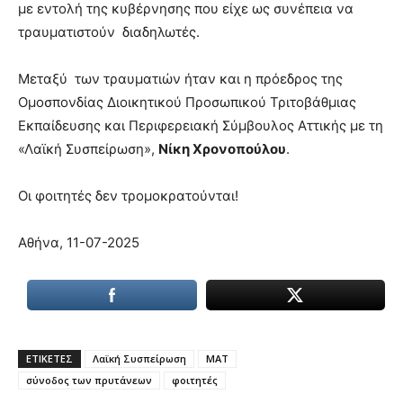
με εντολή της κυβέρνησης που είχε ως συνέπεια να
you
the
τραυματιστούν διαδηλωτές.
meaning
of
Μεταξύ των τραυματιών ήταν και η πρόεδρος της
pain.
Ομοσπονδίας Διοικητικού Προσωπικού Τριτοβάθμιας
pornhun
hd
Εκπαίδευσης και Περιφερειακή Σύμβουλος Αττικής με τη
porn
«Λαϊκή Συσπείρωση»,
Νίκη Χρονοπούλου
.
Οι φοιτητές δεν τρομοκρατούνται!
Αθήνα, 11-07-2025
ΕΤΙΚΕΤΕΣ
Λαϊκή Συσπείρωση
ΜΑΤ
σύνοδος των πρυτάνεων
φοιτητές