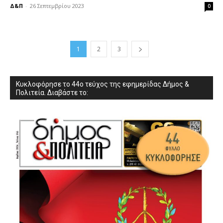
Δ&Π
-
26 Σεπτεμβρίου 2023
0
1
2
3
Κυκλοφόρησε το 44ο τεύχος της εφημερίδας Δήμος &
Πολιτεία. Διαβάστε το: