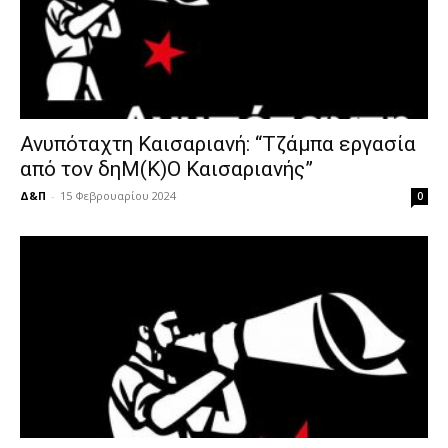
Ανυπόταχτη Καισαριανή: “Τζάμπα εργασία
από τον δηΜ(Κ)Ο Καισαριανής”
Δ&Π
-
15 Φεβρουαρίου 2024
0