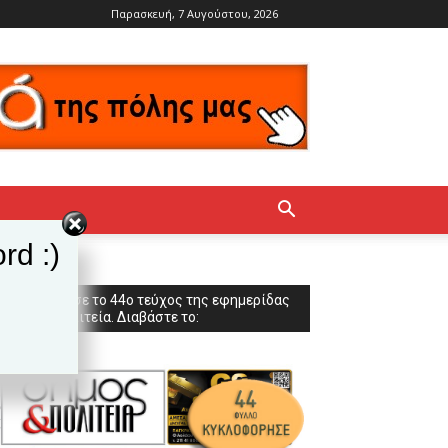
Παρασκευή, 7 Αυγούστου, 2026
rd :)
Κυκλοφόρησε το 44ο τεύχος της εφημερίδας
Δήμος & Πολιτεία. Διαβάστε το: