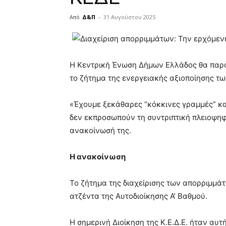
Από
Δ&Π
-
31 Αυγούστου 2025
blonde
lesbians
very
H Kεντρική Ένωση Δήμων Ελλάδος θα παρο
hot
cam
το ζήτημα της ενεργειακής αξιοποίησης τ
show.
desi
xxx
«Έχουμε ξεκάθαρες “κόκκινες γραμμές” κα
brandi
δεν εκπροσωπούν τη συντριπτική πλειοψηφί
lyons
ανακοίνωσή της.
teaches
you
the
Η ανακοίνωση
meaning
of
Το ζήτημα της διαχείρισης των απορριμμά
pain.
pornhun
ατζέντα της Αυτοδιοίκησης Α’ Βαθμού.
hd
porn
Η σημερινή Διοίκηση της Κ.Ε.Δ.Ε. ήταν αυτ