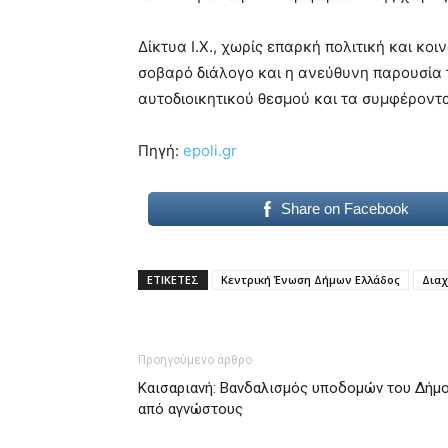
Δίκτυα Ι.Χ., χωρίς επαρκή πολιτική και κο
σοβαρό διάλογο και η ανεύθυνη παρουσία 
αυτοδιοικητικού θεσμού και τα συμφέροντ
Πηγή:
epoli.gr
Share on Facebook
ΕΤΙΚΕΤΕΣ
Kεντρική Ένωση Δήμων Ελλάδος
Διαχ
Προηγούμενο άρθρο
Καισαριανή: Βανδαλισμός υποδομών του Δήμ
από αγνώστους