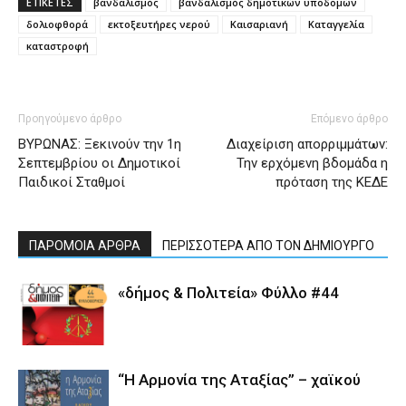
ΕΤΙΚΕΤΕΣ
βανδαλισμός
βανδαλισμός δημοτικών υποδομών
δολιοφθορά
εκτοξευτήρες νερού
Καισαριανή
Καταγγελία
καταστροφή
Προηγούμενο άρθρο
Επόμενο άρθρο
ΒΥΡΩΝΑΣ: Ξεκινούν την 1η
Διαχείριση απορριμμάτων:
Σεπτεμβρίου οι Δημοτικοί
Την ερχόμενη βδομάδα η
Παιδικοί Σταθμοί
πρόταση της ΚΕΔΕ
ΠΑΡΟΜΟΙΑ ΑΡΘΡΑ
ΠΕΡΙΣΣΟΤΕΡΑ ΑΠΟ ΤΟΝ ΔΗΜΙΟΥΡΓΟ
«δήμος & Πολιτεία» Φύλλο #44
“Η Αρμονία της Αταξίας” – χαϊκού