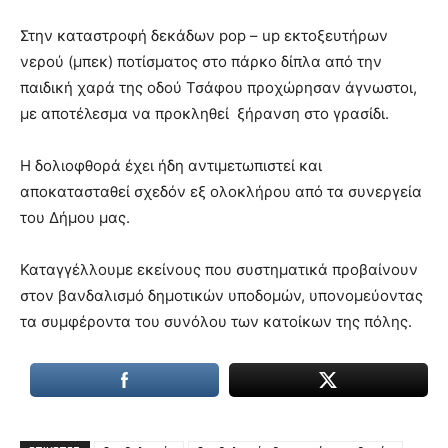
lyons
teaches
Στην καταστροφή δεκάδων pop – up εκτοξευτήρων
you
νερού (μπεκ) ποτίσματος στο πάρκο δίπλα από την
the
παιδική χαρά της οδού Τσάφου προχώρησαν άγνωστοι,
meaning
of
με αποτέλεσμα να προκληθεί ξήρανση στο γρασίδι.
pain.
pornhun
Η δολιοφθορά έχει ήδη αντιμετωπιστεί και
hd
αποκατασταθεί σχεδόν εξ ολοκλήρου από τα συνεργεία
porn
του Δήμου μας.
Καταγγέλλουμε εκείνους που συστηματικά προβαίνουν
στον βανδαλισμό δημοτικών υποδομών, υπονομεύοντας
τα συμφέροντα του συνόλου των κατοίκων της πόλης.