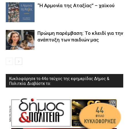
“Η Αρμονία της Αταξίας” – χαϊκού
Πρώιμη παρέμβαση: Το κλειδί για την
ανάπτυξη των παιδιών µας
Κυκλοφόρησε το 44ο τεύχος της εφημερίδας Δήμος &
Πολιτεία. Διαβάστε το: