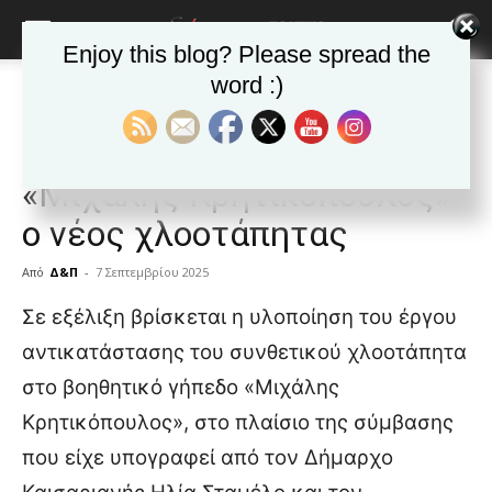
Enjoy this blog? Please spread the
word :)
Αρχική
ΚΑΙΣΑΡΙΑΝΗ
Ανακοινώσεις -θεσμικά
ΚΑΙΣΑΡΙΑΝΗ
Ανακοινώσεις -θεσμικά
Δημοφιλή άρθρα
Καισαριανή: Στο βοηθητικό
«Μιχάλης Κρητικόπουλος»
ο νέος χλοοτάπητας
Από
Δ&Π
-
7 Σεπτεμβρίου 2025
blonde
Σε εξέλιξη βρίσκεται η υλοποίηση του έργου
lesbians
αντικατάστασης του συνθετικού χλοοτάπητα
very
hot
στο βοηθητικό γήπεδο «Μιχάλης
cam
Κρητικόπουλος», στο πλαίσιο της σύμβασης
show.
desi
xxx
που είχε υπογραφεί από τον Δήμαρχο
brandi