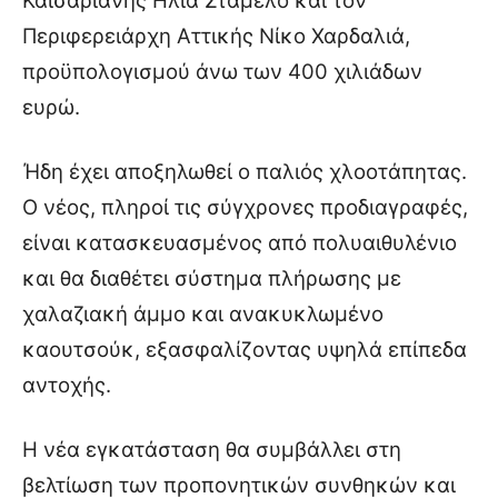
Καισαριανής Ηλία Σταμέλο και τον
lyons
teaches
Περιφερειάρχη Αττικής Νίκο Χαρδαλιά,
you
προϋπολογισμού άνω των 400 χιλιάδων
the
meaning
ευρώ.
of
pain.
pornhun
Ήδη έχει αποξηλωθεί ο παλιός χλοοτάπητας.
hd
Ο νέος, πληροί τις σύγχρονες προδιαγραφές,
porn
είναι κατασκευασμένος από πολυαιθυλένιο
και θα διαθέτει σύστημα πλήρωσης με
χαλαζιακή άμμο και ανακυκλωμένο
καουτσούκ, εξασφαλίζοντας υψηλά επίπεδα
αντοχής.
Η νέα εγκατάσταση θα συμβάλλει στη
βελτίωση των προπονητικών συνθηκών και