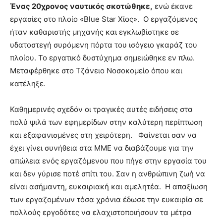
Ένας 20χρονος ναυτικός σκοτώθηκε,
ενώ έκανε
brandi
εργασίες στο πλοίο «Blue Star Χίος». Ο εργαζόμενος
lyons
teaches
ήταν καθαριστής μηχανής και εγκλωβίστηκε σε
you
υδατοστεγή συρόμενη πόρτα του ισόγειο γκαράζ του
the
πλοίου. Το εργατικό δυστύχημα σημειώθηκε εν πλω.
meaning
Μεταφέρθηκε στο Τζάνειο Νοσοκομείο όπου και
of
pain.
κατέληξε.
pornhun
hd
Καθημερινές σχεδόν οι τραγικές αυτές ειδήσεις στα
porn
πολύ ψιλά των εφημερίδων στην καλύτερη περίπτωση
και εξαφανισμένες στη χειρότερη. Φαίνεται σαν να
έχει γίνει συνήθεια στα ΜΜΕ να διαβάζουμε για την
απώλεια ενός εργαζόμενου που πήγε στην εργασία του
και δεν γύρισε ποτέ σπίτι του. Σαν η ανθρώπινη ζωή να
είναι ασήμαντη, ευκαιριακή και αμελητέα. Η απαξίωση
των εργαζομένων τόσα χρόνια έδωσε την ευκαιρία σε
πολλούς εργοδότες να ελαχιστοποιήσουν τα μέτρα