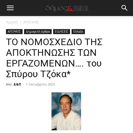
Αρχική
ΑΠΟΨΕΙΣ
ΑΠΟΨΕΙΣ
Δημοφιλή άρθρα
ΕΙΔΗΣΕΙΣ
Ελλαδα
ΤΟ ΝΟΜΟΣΧΕΔΙΟ ΤΗΣ
ΑΠΟΚΤΗΝΩΣΗΣ ΤΩΝ
ΕΡΓΑΖΟΜΕΝΩΝ…. του
Σπύρου Τζόκα*
Από
Δ&Π
-
1 Οκτωβρίου 2025
blonde
lesbians
very
hot
cam
show.
desi
xxx