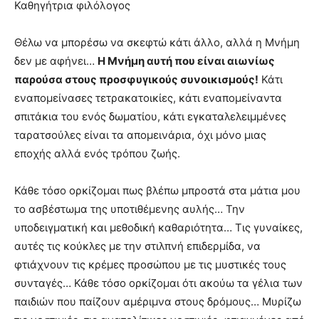
Καθηγήτρια φιλόλογος
you
the
meaning
Θέλω να μπορέσω να σκεφτώ κάτι άλλο, αλλά η Μνήμη
of
δεν με αφήνει…
Η Μνήμη αυτή που είναι αιωνίως
pain.
παρούσα στους προσφυγικούς συνοικισμούς!
Κάτι
pornhun
hd
εναπομείνασες τετρακατοικίες, κάτι εναπομείναντα
porn
σπιτάκια του ενός δωματίου, κάτι εγκαταλελειμμένες
ταρατσούλες είναι τα απομεινάρια, όχι μόνο μιας
εποχής αλλά ενός τρόπου ζωής.
Κάθε τόσο ορκίζομαι πως βλέπω μπροστά στα μάτια μου
το ασβέστωμα της υποτιθέμενης αυλής… Την
υποδειγματική και μεθοδική καθαριότητα… Τις γυναίκες,
αυτές τις κούκλες με την στιλπνή επιδερμίδα, να
φτιάχνουν τις κρέμες προσώπου με τις μυστικές τους
συνταγές… Κάθε τόσο ορκίζομαι ότι ακούω τα γέλια των
παιδιών που παίζουν αμέριμνα στους δρόμους… Μυρίζω