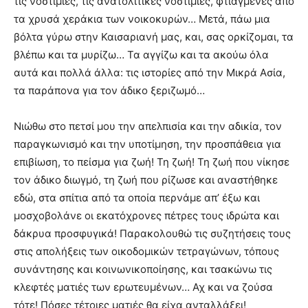
τις νοστιμιές, τις ανατολίτικες νοστιμιές, φτιαγμένες από
τα χρυσά χεράκια των νοικοκυρών… Μετά, πάω μια
βόλτα γύρω στην Καισαριανή μας, και, σας ορκίζομαι, τα
βλέπω και τα μυρίζω… Τα αγγίζω και τα ακούω όλα
αυτά και πολλά άλλα: τις ιστορίες από την Μικρά Ασία,
τα παράπονα για τον άδικο ξεριζωμό…
Νιώθω στο πετσί μου την απελπισία και την αδικία, τον
παραγκωνισμό και την υποτίμηση, την προσπάθεια για
επιβίωση, το πείσμα για ζωή! Τη ζωή! Τη ζωή που νίκησε
τον άδικο διωγμό, τη ζωή που ρίζωσε και αναστήθηκε
εδώ, στα σπίτια από τα οποία περνάμε απ’ έξω και
μοσχοβολάνε οι εκατόχρονες πέτρες τους ιδρώτα και
δάκρυα προσφυγικά! Παρακολουθώ τις συζητήσεις τους
στις απολήξεις των οικοδομικών τετραγώνων, τόπους
συνάντησης και κοινωνικοποίησης, και τσακώνω τις
κλεφτές ματιές των ερωτευμένων… Αχ και να ζούσα
τότε! Πόσες τέτοιες ματιές θα είχα ανταλλάξει!