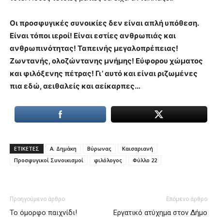
Οι προσφυγικές συνοικίες δεν είναι απλή υπόθεση.
Είναι τόποι ιεροί! Είναι εστίες ανθρωπιάς και
ανθρωπινότητας! Ταπεινής μεγαλοπρέπειας!
Ζωντανής, ολοζώντανης μνήμης! Εύφορου χώματος
και φιλόξενης πέτρας! Γι’ αυτό και είναι ριζωμένες
πια εδώ, αειθαλείς και αείκαρπες…
ΕΤΙΚΕΤΕΣ
Α. Δημάκη
Βύρωνας
Καισαριανή
Προσφυγικοί Συνοικισμοί
φιλόλογος
Φύλλο 22
Προηγούμενο άρθρο
Επόμενο άρθρο
Το όμορφο παιχνίδι!
Εργατικό ατύχημα στον Δήμο