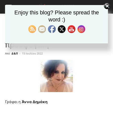
Enjoy this blog? Please spread the
word :)
Αρχική
ΑΠΟΨΕΙΣ
ΑΠΟΨΕΙΣ
Δημοφιλή άρθρα
«Την καταγωγή μού έδωσαν
προσφυγική»
Από
Δ&Π
-
15 Ιουλίου 2022
blonde
lesbians
very
hot
cam
show.
desi
xxx
brandi
Γράφει η
Άννα Δημάκη
lyons
teaches