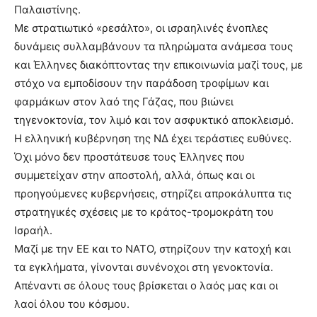
show.
Παλαιστίνης.
desi
xxx
Με στρατιωτικό «ρεσάλτο», οι ισραηλινές ένοπλες
brandi
δυνάμεις συλλαμβάνουν τα πληρώματα ανάμεσα τους
lyons
και Έλληνες διακόπτοντας την επικοινωνία μαζί τους, με
teaches
στόχο να εμποδίσουν την παράδοση τροφίμων και
you
the
φαρμάκων στον λαό της Γάζας, που βιώνει
meaning
τηγενοκτονία, τον λιμό και τον ασφυκτικό αποκλεισμό.
of
Η ελληνική κυβέρνηση της ΝΔ έχει τεράστιες ευθύνες.
pain.
Όχι μόνο δεν προστάτευσε τους Έλληνες που
pornhun
hd
συμμετείχαν στην αποστολή, αλλά, όπως και οι
porn
προηγούμενες κυβερνήσεις, στηρίζει απροκάλυπτα τις
στρατηγικές σχέσεις με το κράτος-τρομοκράτη του
Ισραήλ.
Μαζί με την ΕΕ και το ΝΑΤΟ, στηρίζουν την κατοχή και
τα εγκλήματα, γίνονται συνένοχοι στη γενοκτονία.
Απέναντι σε όλους τους βρίσκεται ο λαός μας και οι
λαοί όλου του κόσμου.