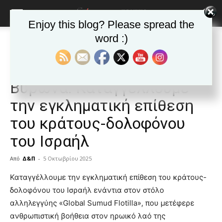
Enjoy this blog? Please spread the
word :)
Αρχική
ΒΥΡΩΝΑΣ
Ανακοινώσεις - Δελτία τύπου
ΒΥΡΩΝΑΣ
Ανακοινώσεις - Δελτία τύπου
Δημοφιλή άρθρα
Σωματείο Εργαζομένων Δ.
Βύρωνα: Καταγγέλλουμε
την εγκληματική επίθεση
του κράτους-δολοφόνου
του Ισραήλ
Από
Δ&Π
-
5 Οκτωβρίου 2025
blonde
Καταγγέλλουμε την εγκληματική επίθεση του κράτους-
lesbians
δολοφόνου του Ισραήλ ενάντια στον στόλο
very
αλληλεγγύης «Global Sumud Flotilla», που μετέφερε
hot
ανθρωπιστική βοήθεια στον ηρωικό λαό της
cam