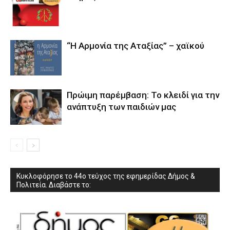
“Η Αρμονία της Αταξίας” – χαϊκού
Πρώιμη παρέμβαση: Το κλειδί για την
ανάπτυξη των παιδιών µας
Κυκλοφόρησε το 44ο τεύχος της εφημερίδας Δήμος &
Πολιτεία. Διαβάστε το: