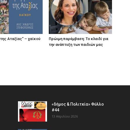
 της Αταξίας” – χαϊκού
Πρώιμη παρέμβαση: Το κλειδί για
την ανάπτυξη των παιδιών µας
«δήμος & Πολιτεία» Φύλλο
#44
13 Απριλίου 2026