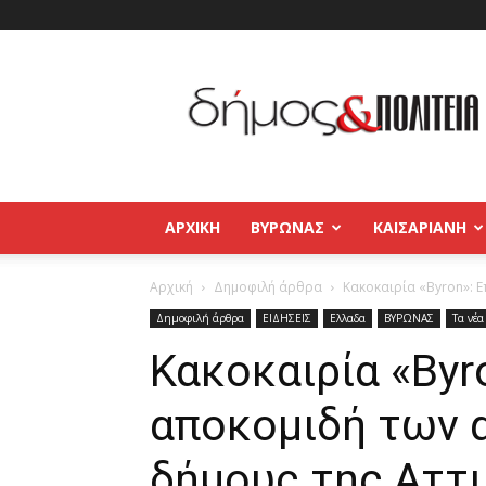
Δήμος
και
Πολιτεία
Βύρωνας
–
Καισαριανή
–
ΑΡΧΙΚΉ
ΒΥΡΩΝΑΣ
ΚΑΙΣΑΡΙΑΝΗ
Παγκράτι
Αρχική
Δημοφιλή άρθρα
Κακοκαιρία «Byron»: Ε
Δημοφιλή άρθρα
ΕΙΔΗΣΕΙΣ
Ελλαδα
ΒΥΡΩΝΑΣ
Τα νέα
Κακοκαιρία «Byr
αποκομιδή των 
δήμους της Αττι