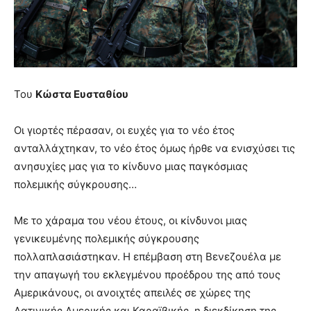
lyons
teaches
you
the
meaning
of
pain.
Του
Κώστα Ευσταθίου
pornhun
hd
Οι γιορτές πέρασαν, οι ευχές για το νέο έτος
porn
ανταλλάχτηκαν, το νέο έτος όμως ήρθε να ενισχύσει τις
ανησυχίες μας για το κίνδυνο μιας παγκόσμιας
πολεμικής σύγκρουσης…
Με το χάραμα του νέου έτους, οι κίνδυνοι μιας
γενικευμένης πολεμικής σύγκρουσης
πολλαπλασιάστηκαν. Η επέμβαση στη Βενεζουέλα με
την απαγωγή του εκλεγμένου προέδρου της από τους
Αμερικάνους, οι ανοιχτές απειλές σε χώρες της
Λατινικής Αμερικής και Καραϊβικής, η διεκδίκηση της