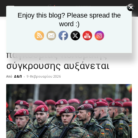
Enjoy this blog? Please spread the
word :)
Αρχική
Δημοφιλή άρθρα
Δημοφιλή άρθρα
ΑΠΟΨΕΙΣ
ΕΙΔΗΣΕΙΣ
Κόσμος
ΔΙΕΘΝΗ: Ο κίνδυνος
παγκόσμιας πολεμικής
σύγκρουσης αυξάνεται
Από
Δ&Π
-
9 Φεβρουαρίου 2026
blonde
lesbians
very
hot
cam
show.
desi
xxx
brandi