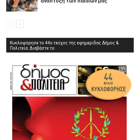
ανάπτυξη των παιδιών µας
Κυκλοφόρησε το 44ο τεύχος της εφημερίδας Δήμος &
Πολιτεία. Διαβάστε το: